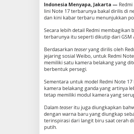
Indonesia Menyapa, Jakarta —
Redmi 
i
a
lini Note 17 terbarunya bakal dirilis di 
p
dan kini kabar terbaru menunjukkan pons
D
e
Secara lebih detail Redmi membagikan b
b
terbarunya itu seperti dikutip dari GSM
u
t
p
Berdasarkan
teaser
yang dirilis oleh Re
a
jejaring sosial Weibo, untuk Redmi Not
d
memiliki satu kamera belakang yang d
a
berbentuk persegi.
1
4
J
Sementara untuk model Redmi Note 17
u
kamera belakang ganda yang artinya le
l
tetap memiliki modul kamera yang seru
i
2
0
Dalam
teaser
itu juga diungkapkan bahw
2
dengan warna baru yang diungkap seb
6
terinspirasi dari langit biru saat cerah
putih.