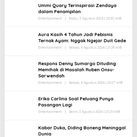
H
I
Ummi Quary Terinspirasi Zendaya
R
dalam Penampilan
E
D
Entertainment
|
Rabu, 5 Agustus 2026 | 20:35 WIB
O
A
L
K
E
S
H
I
Aura Kasih 4 Tahun Jadi Pebisnis
R
Ternak Ayam: Nggak Ngejar Duit Gede
E
D
Entertainment
|
Selasa, 4 Agustus 2026 | 21:28 WIB
O
A
L
K
E
S
H
I
Respons Denny Sumargo Dituding
R
Memihak di Masalah Ruben Onsu-
E
D
Sarwendah
A
K
Entertainment
|
Selasa, 4 Agustus 2026 | 20:27 WIB
O
S
L
I
E
H
Erika Carlina Soal Peluang Punya
R
Pasangan Lagi
E
D
Entertainment
|
Senin, 3 Agustus 2026 | 21:23 WIB
O
A
L
K
E
S
H
I
Kabar Duka, Diding Boneng Meninggal
R
Dunia
E