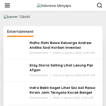
L
e
w
a
t
i
k
Entertainment
e
k
o
Ridho Illahi Bawa Keluarga Andrew
n
Andika Soal Korban Investasi
t
e
Entertainment
|
Kamis, 6 Agustus 2026 | 21:46 WIB
O
L
n
E
H
Enzy Storia Salting Lihat Lesung Pipi
R
Afgan
E
D
Entertainment
|
Kamis, 6 Agustus 2026 | 20:44 WIB
O
A
L
K
E
S
H
I
Indra Bekti Kaget Lihat Sisi Asli Raisa:
R
Kirain Jaim Ternyata Kocak Banget
E
D
Entertainment
|
Rabu, 5 Agustus 2026 | 21:36 WIB
O
A
L
K
E
S