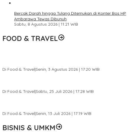
Bercak Darah hingga Tulang Ditemukan di Konter Bos HP
Ambarawa Tewas Dibunuh
Sabtu, 8 Agustus 2026 | 11:21 WIB
FOOD & TRAVEL
Pesona Danau Tondano, Ada Kuliner Khas yang Bikin Turis
Ketagihan
Di Food & Travel
|
Senin, 3 Agustus 2026 | 17:20 WIB
Pantai Lovina Makin Cantik, Bikin Turis Asing Batal ke Tempat
Lain
Di Food & Travel
|
Sabtu, 25 Juli 2026 | 17:28 WIB
Ini Rumah Penetasan Penyu Terbesar di Dunia, Bisa Tampung 20
Ribu Telur
Di Food & Travel
|
Senin, 13 Juli 2026 | 17:19 WIB
BISNIS & UMKM