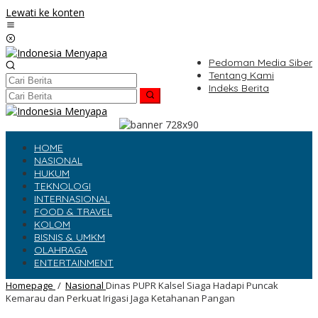
Lewati ke konten
Pedoman Media Siber
Tentang Kami
Indeks Berita
HOME
NASIONAL
HUKUM
TEKNOLOGI
INTERNASIONAL
FOOD & TRAVEL
KOLOM
BISNIS & UMKM
OLAHRAGA
ENTERTAINMENT
Homepage
/
Nasional
Dinas PUPR Kalsel Siaga Hadapi Puncak
Kemarau dan Perkuat Irigasi Jaga Ketahanan Pangan