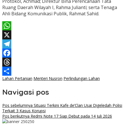
Protokol, Achmad; Direktur Bina Perencanaan Tata
Ruang Daerah Wilayah I, Rahma Julianti; serta Tenaga
Ahli Bidang Komunikasi Publik, Rahmat Sahid.
WhatsApp
X
Telegram
Facebook
Threads
Lahan Pertanian
Menteri Nusron
Perlindungan Lahan
Share
Navigasi pos
Pos sebelumnya
Situasi Terkini Kafe de’Clan Usai Digeledah Polisi
Terkait 3 Kasus Korupsi
Pos berikutnya
Redmi Note 17 Siap Debut pada 14 Juli 2026