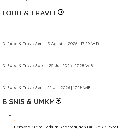
FOOD & TRAVEL
Pesona Danau Tondano, Ada Kuliner Khas yang Bikin Turis
Ketagihan
Di Food & Travel
|
Senin, 3 Agustus 2026 | 17:20 WIB
Pantai Lovina Makin Cantik, Bikin Turis Asing Batal ke Tempat
Lain
Di Food & Travel
|
Sabtu, 25 Juli 2026 | 17:28 WIB
Ini Rumah Penetasan Penyu Terbesar di Dunia, Bisa Tampung 20
Ribu Telur
Di Food & Travel
|
Senin, 13 Juli 2026 | 17:19 WIB
BISNIS & UMKM
1
Pemkab Kutim Perkuat Kepercayaan Diri UMKM lewat