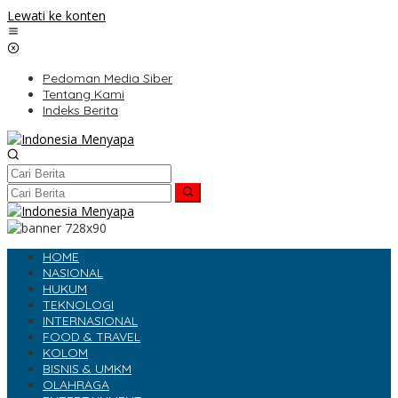
Lewati ke konten
Pedoman Media Siber
Tentang Kami
Indeks Berita
HOME
NASIONAL
HUKUM
TEKNOLOGI
INTERNASIONAL
FOOD & TRAVEL
KOLOM
BISNIS & UMKM
OLAHRAGA