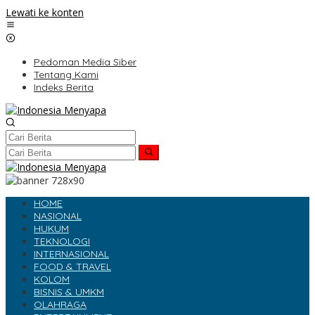
Lewati ke konten
Pedoman Media Siber
Tentang Kami
Indeks Berita
HOME
NASIONAL
HUKUM
TEKNOLOGI
INTERNASIONAL
FOOD & TRAVEL
KOLOM
BISNIS & UMKM
OLAHRAGA