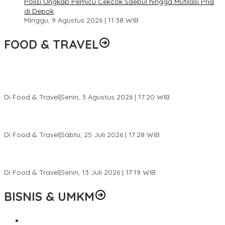
Polisi Ungkap Pemicu Cekcok Saepul hingga Mutilasi Pria
di Depok
Minggu, 9 Agustus 2026 | 11:38 WIB
FOOD & TRAVEL
Pesona Danau Tondano, Ada Kuliner Khas yang Bikin Turis
Ketagihan
Di Food & Travel
|
Senin, 3 Agustus 2026 | 17:20 WIB
Pantai Lovina Makin Cantik, Bikin Turis Asing Batal ke Tempat
Lain
Di Food & Travel
|
Sabtu, 25 Juli 2026 | 17:28 WIB
Ini Rumah Penetasan Penyu Terbesar di Dunia, Bisa Tampung 20
Ribu Telur
Di Food & Travel
|
Senin, 13 Juli 2026 | 17:19 WIB
BISNIS & UMKM