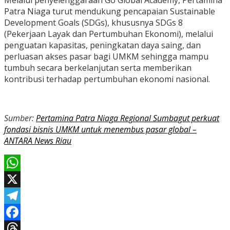
Melalui penyelenggaraan Go Global Academy, Pertamina
Patra Niaga turut mendukung pencapaian Sustainable
Development Goals (SDGs), khususnya SDGs 8
(Pekerjaan Layak dan Pertumbuhan Ekonomi), melalui
penguatan kapasitas, peningkatan daya saing, dan
perluasan akses pasar bagi UMKM sehingga mampu
tumbuh secara berkelanjutan serta memberikan
kontribusi terhadap pertumbuhan ekonomi nasional.
Sumber:
Pertamina Patra Niaga Regional Sumbagut perkuat
fondasi bisnis UMKM untuk menembus pasar global –
ANTARA News Riau
WhatsApp
X
Telegram
Facebook