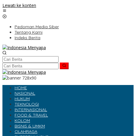
Lewati ke konten
Pedoman Media Siber
Tentang Kami
Indeks Berita
HOME
NASIONAL
HUKUM
TEKNOLOGI
INTERNASIONAL
FOOD & TRAVEL
KOLOM
BISNIS & UMKM
OLAHRAGA