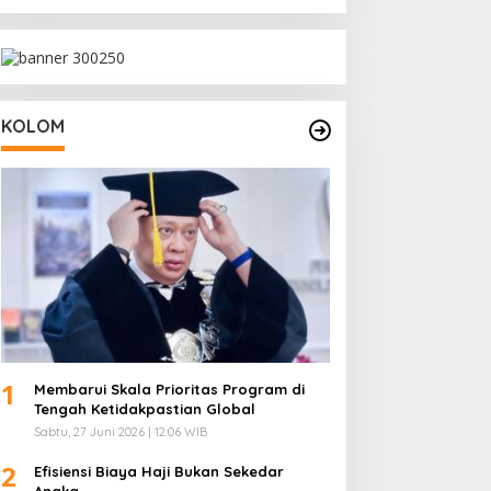
untuk UMKM
KOLOM
1
Membarui Skala Prioritas Program di
Tengah Ketidakpastian Global
Sabtu, 27 Juni 2026 | 12:06 WIB
2
Efisiensi Biaya Haji Bukan Sekedar
Angka