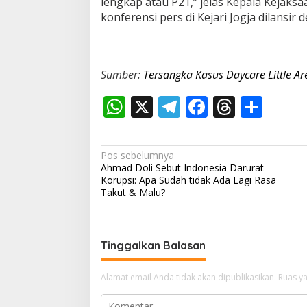
lengkap atau P21,” jelas Kepala Kejaksaa
konferensi pers di Kejari Jogja dilansir 
Sumber:
Tersangka Kasus Daycare Little A
W
X
T
F
T
S
h
el
ac
h
h
at
e
e
re
ar
N
Pos sebelumnya
s
gr
b
a
e
Ahmad Doli Sebut Indonesia Darurat
a
Korupsi: Apa Sudah tidak Ada Lagi Rasa
A
a
o
d
v
Takut & Malu?
p
m
o
s
i
p
k
g
Tinggalkan Balasan
a
s
Alamat email Anda tidak akan dipublikasikan.
Ruas ya
i