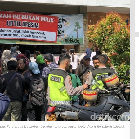
sha. Para orang tua korban bertahan di depan pagar. (Foto: Adji G Rinepta/detikJogja).