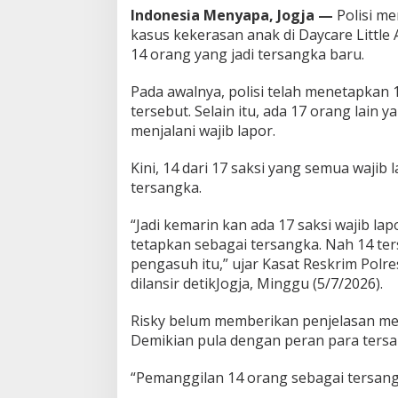
Indonesia Menyapa, Jogja —
Polisi m
a
m
kasus kekerasan anak di Daycare Littl
b
14 orang yang jadi tersangka baru.
a
h
Pada awalnya, polisi telah menetapkan
J
tersebut. Selain itu, ada 17 orang lain 
a
d
menjalani wajib lapor.
i
2
Kini, 14 dari 17 saksi yang semua wajib 
7
tersangka.
O
r
a
“Jadi kemarin kan ada 17 saksi wajib lap
n
tetapkan sebagai tersangka. Nah 14 te
g
pengasuh itu,” ujar Kasat Reskrim Polre
dilansir detikJogja, Minggu (5/7/2026).
Risky belum memberikan penjelasan men
Demikian pula dengan peran para tersa
“Pemanggilan 14 orang sebagai tersangk