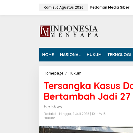
L
e
Kamis, 6 Agustus 2026
Pedoman Media Siber
w
a
t
i
k
e
k
o
HOME
NASIONAL
HUKUM
TEKNOLOGI
n
t
e
n
Homepage
/
Hukum
T
e
Tersangka Kasus Da
r
s
Bertambah Jadi 27
a
n
g
Peristiwa
k
Redaksi
Minggu, 5 Juli 2026 | 10:14 WIB
a
Hukum
K
a
s