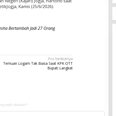
n Negeri (Kajari) Jogja, Hartono saat
detikJogja, Kamis (25/6/2026).
resha Bertambah Jadi 27 Orang
Pos berikutnya
Temuan Logam Tak Biasa Saat KPK OTT
Bupati Langkat
ng wajib ditandai
*