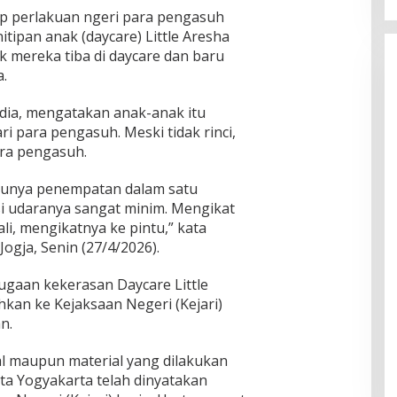
p perlakuan ngeri para pengasuh
itipan anak (daycare) Little Aresha
ak mereka tiba di daycare dan baru
a.
dia, mengatakan anak-anak itu
i para pengasuh. Meski tidak rinci,
ra pengasuh.
satunya penempatan dalam satu
si udaranya sangat minim. Mengikat
li, mengikatnya ke pintu,” kata
ogja, Senin (27/4/2026).
gaan kekerasan Daycare Little
hkan ke Kejaksaan Negeri (Kejari)
n.
l maupun material yang dilakukan
sta Yogyakarta telah dinyatakan