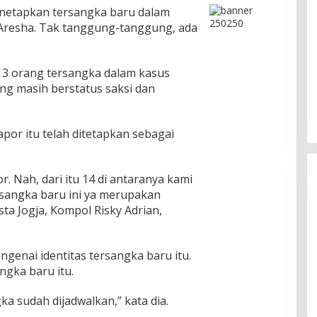
enetapkan tersangka baru dalam
e Aresha. Tak tanggung-tanggung, ada
 13 orang tersangka dalam kasus
yang masih berstatus saksi dan
lapor itu telah ditetapkan sebagai
or. Nah, dari itu 14 di antaranya kami
rsangka baru ini ya merupakan
sta Jogja, Kompol Risky Adrian,
Pesona Danau Tondano, Ada
genai identitas tersangka baru itu.
Kuliner Khas yang Bikin Turis
ngka baru itu.
Ketagihan
Di Food & Travel
|
Senin, 3 Agustus 2026 | 17:20
WIB
a sudah dijadwalkan,” kata dia.