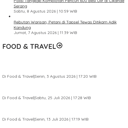
Polisi Tangkap Komplotan Pencuri 600 Besi Ulir di Cikande
Serang
Sabtu, 8 Agustus 2026 | 10:59 WIB
Rebutan Warisan, Petani di Tapsel Tewas Ditikam Adik
Kandung
Jumat, 7 Agustus 2026 | 11:39 WIB
FOOD & TRAVEL
Pesona Danau Tondano, Ada Kuliner Khas yang Bikin Turis
Ketagihan
Di Food & Travel
|
Senin, 3 Agustus 2026 | 17:20 WIB
Pantai Lovina Makin Cantik, Bikin Turis Asing Batal ke Tempat
Lain
Di Food & Travel
|
Sabtu, 25 Juli 2026 | 17:28 WIB
Ini Rumah Penetasan Penyu Terbesar di Dunia, Bisa Tampung 20
Ribu Telur
Di Food & Travel
|
Senin, 13 Juli 2026 | 17:19 WIB