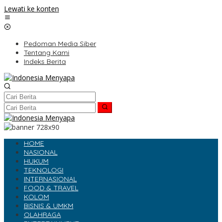
Lewati ke konten
Pedoman Media Siber
Tentang Kami
Indeks Berita
HOME
NASIONAL
HUKUM
TEKNOLOGI
INTERNASIONAL
FOOD & TRAVEL
KOLOM
BISNIS & UMKM
OLAHRAGA