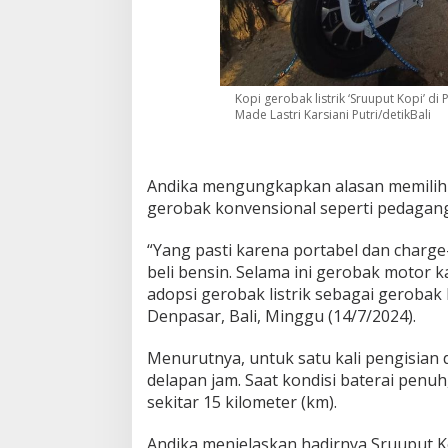
Kopi gerobak listrik ‘Sruuput Kopi’ di
Made Lastri Karsiani Putri/detikBali
Andika mengungkapkan alasan memilih 
gerobak konvensional seperti pedagan
“Yang pasti karena portabel dan charge
beli bensin. Selama ini gerobak motor
adopsi gerobak listrik sebagai gerobak 
Denpasar, Bali, Minggu (14/7/2024).
Menurutnya, untuk satu kali pengisian 
delapan jam. Saat kondisi baterai pen
sekitar 15 kilometer (km).
Andika menjelaskan hadirnya Sruuput 