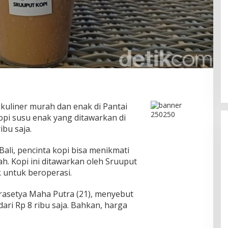
kuliner murah dan enak di Pantai
opi susu enak yang ditawarkan di
ibu saja.
Bali, pencinta kopi bisa menikmati
. Kopi ini ditawarkan oleh Sruuput
 untuk beroperasi.
Pesona Danau Tondano, Ada
Kuliner Khas yang Bikin Turis
rasetya Maha Putra (21), menyebut
Ketagihan
ri Rp 8 ribu saja. Bahkan, harga
Di Food & Travel
|
Senin, 3 Agustus 2026 | 17:20
WIB