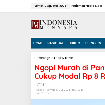
L
e
Jumat, 7 Agustus 2026
Pedoman Media Siber
w
a
t
i
k
e
k
o
HOME
NASIONAL
HUKUM
TEKNOLOGI
n
t
e
n
Homepage
/
Food & Travel
N
g
Ngopi Murah di Pan
o
p
Cukup Modal Rp 8 R
i
M
u
Kuliner
r
Redaksi
Jumat, 19 Juli 2024 | 16:01 WIB
a
Food & Travel
h
d
i