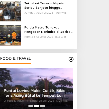
Teka-teki Temuan Nyaris
Seribu Senjata hingga
Narkoba di Sekolah Jaksel
Jumat, 7 Agustus 2026 | 10:38 WIB
Polda Metro Tangkap
Pengedar Narkoba di Jakbar,
Ganja 4 Kg Disita
Kamis, 6 Agustus 2026 | 11:36 WIB
FOOD & TRAVEL
Pantai Lovina Makin Cantik, Bikin
Ini Rumah Penet
Turis Asing Batal ke Tempat Lain
Terbesar di Duni
20 Ribu Telur
Di Food & Travel
|
Sabtu, 25 Juli 2026 | 17:28 WIB
Di Food & Travel
|
Senin