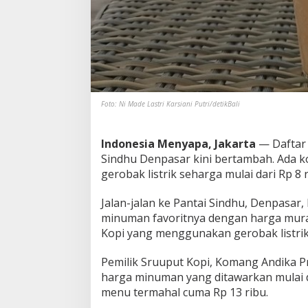
p
M
o
d
a
l
R
p
Foto: Ni Made Lastri Karsiani Putri/detikBali
8
R
i
Indonesia Menyapa, Jakarta
— Daftar 
b
Sindhu Denpasar kini bertambah. Ada k
u
!
gerobak listrik seharga mulai dari Rp 8 r
Jalan-jalan ke Pantai Sindhu, Denpasar, 
minuman favoritnya dengan harga murah
Kopi yang menggunakan gerobak listrik
Pemilik Sruuput Kopi, Komang Andika P
harga minuman yang ditawarkan mulai da
menu termahal cuma Rp 13 ribu.