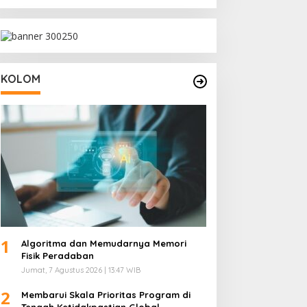
KOLOM
1
Algoritma dan Memudarnya Memori
Fisik Peradaban
Jumat, 7 Agustus 2026 | 13:47 WIB
2
Membarui Skala Prioritas Program di
Tengah Ketidakpastian Global