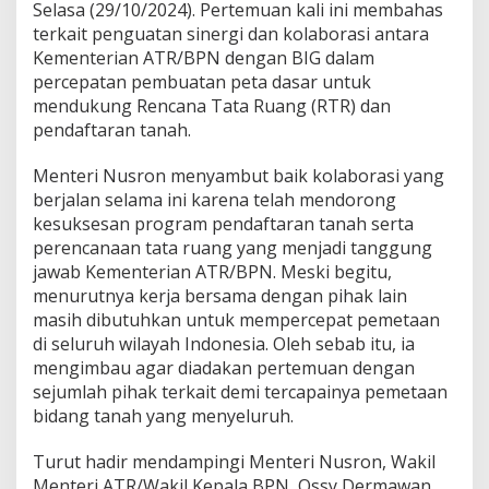
Selasa (29/10/2024). Pertemuan kali ini membahas
t
terkait penguatan sinergi dan kolaborasi antara
K
o
Kementerian ATR/BPN dengan BIG dalam
l
percepatan pembuatan peta dasar untuk
a
mendukung Rencana Tata Ruang (RTR) dan
b
pendaftaran tanah.
o
r
a
Menteri Nusron menyambut baik kolaborasi yang
s
berjalan selama ini karena telah mendorong
i
kesuksesan program pendaftaran tanah serta
u
perencanaan tata ruang yang menjadi tanggung
n
jawab Kementerian ATR/BPN. Meski begitu,
t
u
menurutnya kerja bersama dengan pihak lain
k
masih dibutuhkan untuk mempercepat pemetaan
P
di seluruh wilayah Indonesia. Oleh sebab itu, ia
e
mengimbau agar diadakan pertemuan dengan
r
c
sejumlah pihak terkait demi tercapainya pemetaan
e
bidang tanah yang menyeluruh.
p
a
Turut hadir mendampingi Menteri Nusron, Wakil
t
Menteri ATR/Wakil Kepala BPN, Ossy Dermawan
a