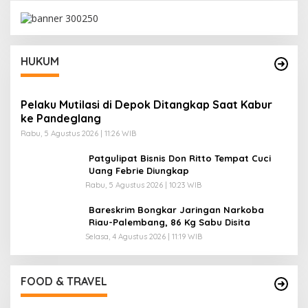
HUKUM
Pelaku Mutilasi di Depok Ditangkap Saat Kabur
ke Pandeglang
Rabu, 5 Agustus 2026 | 11:26 WIB
Patgulipat Bisnis Don Ritto Tempat Cuci
Uang Febrie Diungkap
Rabu, 5 Agustus 2026 | 10:23 WIB
Bareskrim Bongkar Jaringan Narkoba
Riau-Palembang, 86 Kg Sabu Disita
Selasa, 4 Agustus 2026 | 11:19 WIB
 Ada Kuliner Khas
ihan
tus 2026 | 17:20 WIB
FOOD & TRAVEL