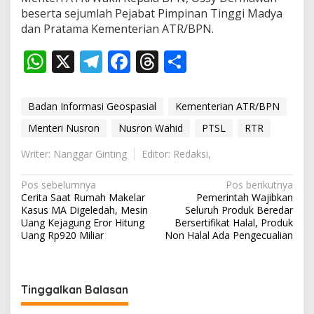
n
beserta sejumlah Pejabat Pimpinan Tinggi Madya
R
dan Pratama Kementerian ATR/BPN.
T
R
W
X
T
F
T
S
d
a
h
el
ac
h
h
n
at
e
e
re
ar
P
Badan Informasi Geospasial
Kementerian ATR/BPN
T
s
gr
b
a
e
S
Menteri Nusron
Nusron Wahid
PTSL
RTR
L
A
a
o
d
Writer: Nanggar Ginting
Editor: Redaksi,
p
m
o
s
N
Pos sebelumnya
Pos berikutnya
p
k
Cerita Saat Rumah Makelar
Pemerintah Wajibkan
a
Kasus MA Digeledah, Mesin
Seluruh Produk Beredar
v
Uang Kejagung Eror Hitung
Bersertifikat Halal, Produk
Uang Rp920 Miliar
Non Halal Ada Pengecualian
i
g
a
Tinggalkan Balasan
s