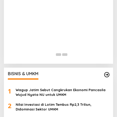
Pantai Lovina Makin Cantik, Bik
Batal ke Tempat Lain
Di Food & Travel
|
Sabtu, 25 Juli 2026 | 17:2
BISNIS & UMKM
1
Wagup Jatim Sebut Cangkrukan Ekonomi Pancasila
Wujud Nyata NU untuk UMKM
2
Nilai Investasi di Lotim Tembus Rp2,3 Triliun,
Didominasi Sektor UMKM