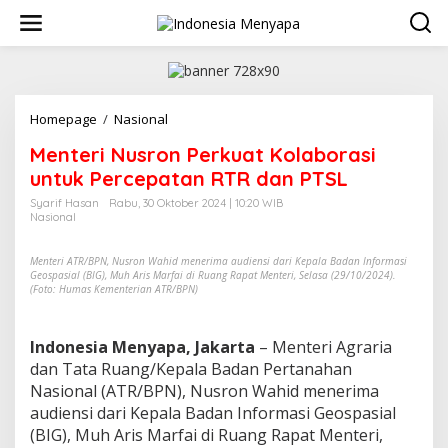
L
e
w
a
t
i
k
Homepage
/
Nasional
M
e
e
Menteri Nusron Perkuat Kolaborasi
k
n
o
t
untuk Percepatan RTR dan PTSL
n
e
Syarif Hasan
Rabu, 30 Oktober 2024 | 10:20 WIB
t
r
Nasional
e
i
n
N
Menteri ATR/BPN, Nusron Wahid menerima audiensi dari Kepala Badan Informasi
u
Geospasial (BIG), Muh Aris Marfai di Ruang Rapat Menteri, Selasa (29/10/2024).
s
(Foto: Humas Kementerian ATR/BPN)
r
o
n
Indonesia Menyapa, Jakarta
– Menteri Agraria
P
dan Tata Ruang/Kepala Badan Pertanahan
e
Nasional (ATR/BPN), Nusron Wahid menerima
r
k
audiensi dari Kepala Badan Informasi Geospasial
u
(BIG), Muh Aris Marfai di Ruang Rapat Menteri,
a