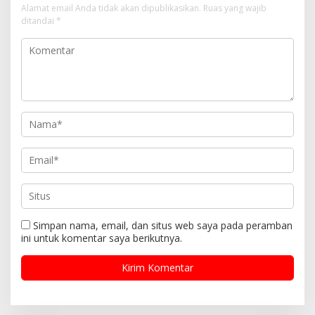
i
Alamat email Anda tidak akan dipublikasikan.
Ruas yang wajib
ditandai
*
p
o
s
Simpan nama, email, dan situs web saya pada peramban
ini untuk komentar saya berikutnya.