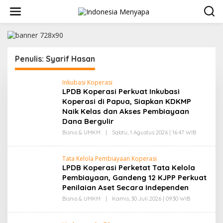
L
e
w
a
t
i
k
Penulis:
Syarif Hasan
e
k
Inkubasi Koperasi
o
LPDB Koperasi Perkuat Inkubasi
n
Koperasi di Papua, Siapkan KDKMP
t
Naik Kelas dan Akses Pembiayaan
e
n
Dana Bergulir
Bisnis & UMKM
|
Sabtu, 1 Agustus 2026 | 16:47 WIB
O
L
E
H
Tata Kelola Pembiayaan Koperasi
S
LPDB Koperasi Perketat Tata Kelola
Y
A
Pembiayaan, Gandeng 12 KJPP Perkuat
R
Penilaian Aset Secara Independen
I
F
Bisnis & UMKM
|
Kamis, 30 Juli 2026 | 09:30 WIB
O
H
L
A
E
S
H