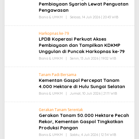
A
Pembiayaan Syariah Lewat Penguatan
R
Pengawasan
I
F
Bisnis & UMKM
|
Selasa, 14 Juli 2026 | 20:43 WIB
O
H
L
A
E
S
H
A
Harkopnas ke-79
S
N
LPDB Koperasi Perkuat Akses
Y
A
Pembiayaan dan Tampilkan KDKMP
R
Unggulan di Puncak Harkopnas ke-79
I
F
Bisnis & UMKM
|
Senin, 13 Juli 2026 | 19:02 WIB
O
H
L
A
E
S
H
A
Tanam Padi Bersama
S
N
Kementan Gaspol Percepat Tanam
Y
A
4.000 Hektare di Hulu Sungai Selatan
R
I
Bisnis & UMKM
|
Jumat, 10 Juli 2026 | 21:11 WIB
O
F
L
H
E
A
H
Gerakan Tanam Serentak
S
S
Gerakan Tanam 50.000 Hektare Pecah
A
Y
N
A
Rekor, Kementan Gaspol Tingkatkan
R
Produksi Pangan
I
F
Bisnis & UMKM
|
Sabtu, 4 Juli 2026 | 12:54 WIB
O
H