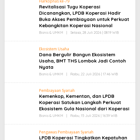
A
Harkopnas ke-79
S
N
Revitalisasi Tugu Koperasi
Y
A
Dicanangkan, LPDB Koperasi Hadir
R
Buka Akses Pembiayaan untuk Perkuat
I
F
Kebangkitan Koperasi Nasional
H
Bisnis & UMKM
|
Selasa, 28 Juli 2026 | 08:19 WIB
O
A
L
S
E
A
H
N
Ekosistem Usaha
S
Dana Bergulir Bangun Ekosistem
Y
A
Usaha, BMT THS Lombok Jadi Contoh
R
Nyata
I
F
Bisnis & UMKM
|
Rabu, 22 Juli 2026 | 17:46 WIB
O
H
L
A
E
S
H
A
Pembiayaan Syariah
S
N
Kemenkop, Kementan, dan LPDB
Y
A
Koperasi Satukan Langkah Perkuat
R
Ekosistem Gula Nasional dari Koperasi
I
F
Bisnis & UMKM
|
Rabu, 15 Juli 2026 | 16:39 WIB
O
H
L
A
E
S
H
A
Pengawas Pembiayaan Syariah
S
N
LPDB Koperasi Tingkatkan Kepatuhan
Y