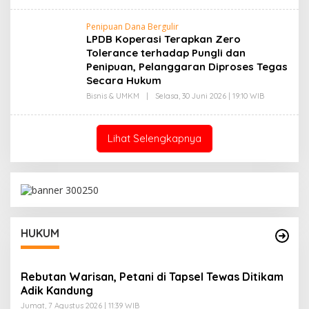
L
A
E
S
H
A
Penipuan Dana Bergulir
S
N
LPDB Koperasi Terapkan Zero
Y
A
Tolerance terhadap Pungli dan
R
Penipuan, Pelanggaran Diproses Tegas
I
F
Secara Hukum
H
Bisnis & UMKM
|
Selasa, 30 Juni 2026 | 19:10 WIB
O
A
L
S
E
A
H
N
S
Lihat Selengkapnya
Y
A
R
I
F
H
A
S
A
HUKUM
N
Rebutan Warisan, Petani di Tapsel Tewas Ditikam
Adik Kandung
Jumat, 7 Agustus 2026 | 11:39 WIB