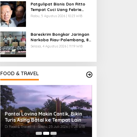
Patgulipat Bisnis Don Ritto
Tempat Cuci Uang Febrie
Diungkap
Rabu, 5 Agustus 2026 | 10:23 WIB
Bareskrim Bongkar Jaringan
Narkoba Riau-Palembang, 86
Kg Sabu Disita
Selasa, 4 Agustus 2026 | 11:19 WIB
FOOD & TRAVEL
Pantai Lovina Makin Cantik, Bikin
Ini Rumah Penet
Turis Asing Batal ke Tempat Lain
Terbesar di Duni
20 Ribu Telur
Di Food & Travel
|
Sabtu, 25 Juli 2026 | 17:28 WIB
Di Food & Travel
|
Senin