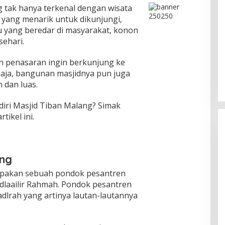
tak hanya terkenal dengan wisata
gi yang menarik untuk dikunjungi,
u yang beredar di masyarakat, konon
sehari.
n penasaran ingin berkunjung ke
 saja, bangunan masjidnya pun juga
 dan luas.
diri Masjid Tiban Malang? Simak
ikel ini.
ang
upakan sebuah pondok pesantren
Pesona Danau Tondano, Ada
adlaailir Rahmah. Pondok pesantren
Kuliner Khas yang Bikin Turis
Fadlrah yang artinya lautan-lautannya
Ketagihan
Di Food & Travel
|
Senin, 3 Agustus 2026 | 17:20
WIB