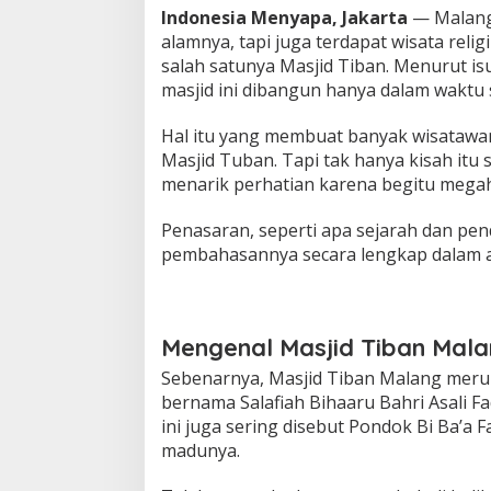
Indonesia Menyapa, Jakarta
— Malang 
a
n
alamnya, tapi juga terdapat wisata reli
y
salah satunya Masjid Tiban. Menurut is
a
masjid ini dibangun hanya dalam waktu 
D
i
Hal itu yang membuat banyak wisatawa
b
a
Masjid Tuban. Tapi tak hanya kisah itu
n
menarik perhatian karena begitu megah
g
u
Penasaran, seperti apa sejarah dan pen
n
pembahasannya secara lengkap dalam art
d
a
l
a
m
Mengenal Masjid Tiban Mal
S
e
Sebenarnya, Masjid Tiban Malang mer
h
bernama Salafiah Bihaaru Bahri Asali F
a
ini juga sering disebut Pondok Bi Ba’a 
r
madunya.
i