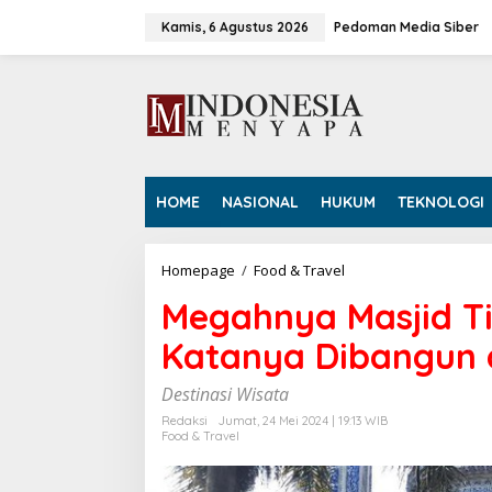
L
e
Kamis, 6 Agustus 2026
Pedoman Media Siber
w
a
t
i
k
e
k
o
HOME
NASIONAL
HUKUM
TEKNOLOGI
n
t
e
n
Homepage
/
Food & Travel
M
e
Megahnya Masjid T
g
a
Katanya Dibangun 
h
n
y
Destinasi Wisata
a
Redaksi
Jumat, 24 Mei 2024 | 19:13 WIB
M
Food & Travel
a
s
j