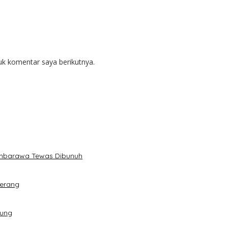
uk komentar saya berikutnya.
Ambarawa Tewas Dibunuh
Serang
dung