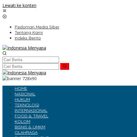
Lewati ke konten
Pedoman Media Siber
Tentang Kami
Indeks Berita
HOME
NASIONAL
HUKUM
TEKNOLOGI
INTERNASIONAL
FOOD & TRAVEL
KOLOM
BISNIS & UMKM
OLAHRAGA