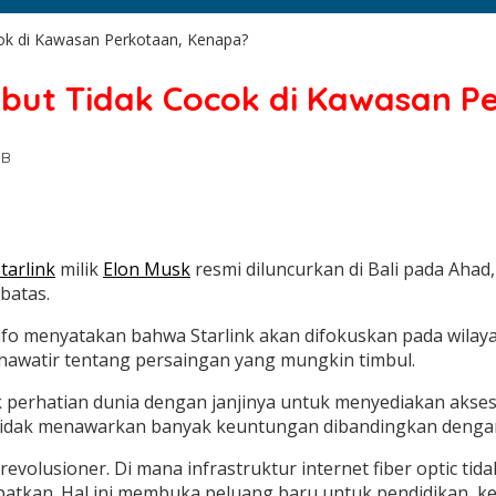
cok di Kawasan Perkotaan, Kenapa?
sebut Tidak Cocok di Kawasan 
IB
tarlink
milik
Elon Musk
resmi diluncurkan di Bali pada Aha
batas.
 menyatakan bahwa Starlink akan difokuskan pada wilayah 
 khawatir tentang persaingan yang mungkin timbul.
arik perhatian dunia dengan janjinya untuk menyediakan akse
a tidak menawarkan banyak keuntungan dibandingkan dengan
 revolusioner. Di mana infrastruktur internet fiber optic ti
tkan. Hal ini membuka peluang baru untuk pendidikan, kese