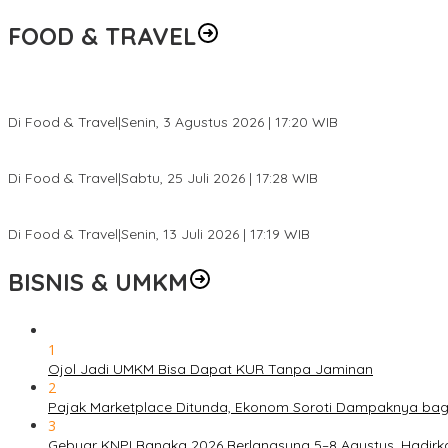
FOOD & TRAVEL
Pesona Danau Tondano, Ada Kuliner Khas yang Bikin Turis Ketagi
Di Food & Travel
|
Senin, 3 Agustus 2026 | 17:20 WIB
Pantai Lovina Makin Cantik, Bikin Turis Asing Batal ke Tempat Lain
Di Food & Travel
|
Sabtu, 25 Juli 2026 | 17:28 WIB
Ini Rumah Penetasan Penyu Terbesar di Dunia, Bisa Tampung 20 R
Di Food & Travel
|
Senin, 13 Juli 2026 | 17:19 WIB
BISNIS & UMKM
1
Ojol Jadi UMKM Bisa Dapat KUR Tanpa Jaminan
2
Pajak Marketplace Ditunda, Ekonom Soroti Dampaknya ba
3
Gebyar KNPI Bangka 2026 Berlangsung 5–8 Agustus, Hadir