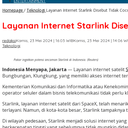
ENTERTAINMENT
Homepage
/
Teknologi
Layanan Internet Starlink Disebut Tidak Co
Layanan Internet Starlink Di
redaksi
Kamis, 23 Mei 2024 | 16:03 WIB
Kamis, 23 Mei 2024 | 14:06 W
Teknologi
Pakar ingatkan potensi ancaman Starlink di Indonesia. (Reuters)
Indonesia Menyapa, Jakarta
— Layanan internet satelit
S
Bungbungan, Klungkung, yang memiliki akses internet ter
Kementerian Komunikasi dan Informatika atau Kenekominfo
operator seluler dalam bisnis telekomunikasi tidak perlu
Starlink, layanan internet satelit dari SpaceX, telah men
terlayani. Namun, di kota-kota besar, Starlink tampakny
Di wilayah pedesaan, Starlink menjadi solusi internet yang
berkecepatan tinggi yang sebelumnya tidak mungkin didapa