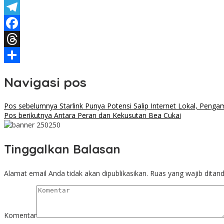
X
Telegram
Facebook
Threads
Share
Navigasi pos
Pos sebelumnya
Starlink Punya Potensi Salip Internet Lokal, Penga
Pos berikutnya
Antara Peran dan Kekusutan Bea Cukai
Tinggalkan Balasan
Alamat email Anda tidak akan dipublikasikan.
Ruas yang wajib ditan
Komentar