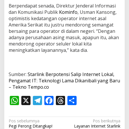
Berpendapat senada, Direktur Jenderal Informasi
dan Komunikasi Publik
Kominfo
, Usman Kansong,
optimistis kedatangan operator internet asal
Amerika Serikat itu justru mendorong semangat
bersaing para operator di dalam negeri. “Dengan
adanya perusahaan asing masuk, apapun itu, akan
mendorong operator seluler lokal kita
meningkatkan layanannya,” kata dia.
Sumber:
Starlink Berpotensi Salip Internet Lokal,
Pengamat IT: Teknologi Lama Dikanibali yang Baru
– Tekno Tempo.co
W
X
T
F
T
S
h
el
ac
h
h
at
e
e
re
ar
N
Pos sebelumnya
Pos berikutnya
s
gr
b
a
e
Pegi Perong Ditangkap!
Layanan Internet Starlink