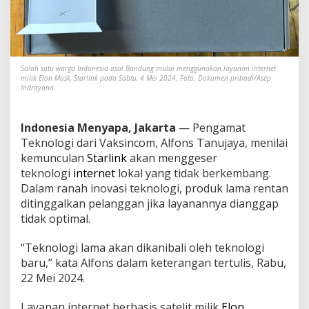
n
s
i
S
a
l
Salah satu warga Indonesia asal Bandung mulai menggunakan layanan internet
i
milik Elon Musk, Starlink pada Sabtu, 4 Mei 2024. Foto: Dokumen pribadi/Asep
Indrayana
p
I
n
Indonesia Menyapa, Jakarta
— Pengamat
t
e
Teknologi dari Vaksincom, Alfons Tanujaya, menilai
r
kemunculan
Starlink
akan menggeser
n
teknologi
internet
lokal yang tidak berkembang.
e
Dalam ranah inovasi teknologi, produk lama rentan
t
L
ditinggalkan pelanggan jika layanannya dianggap
o
tidak optimal.
k
a
“Teknologi lama akan dikanibali oleh teknologi
l
baru,” kata Alfons dalam keterangan tertulis, Rabu,
,
P
22 Mei 2024.
e
n
Layanan internet berbasis satelit milik
Elon