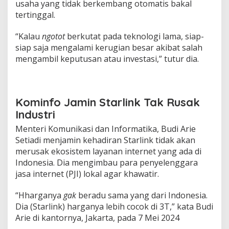
usaha yang tidak berkembang otomatis bakal
n
i
tertinggal.
b
a
“Kalau
ngotot
berkutat pada teknologi lama, siap-
l
siap saja mengalami kerugian besar akibat salah
i
mengambil keputusan atau investasi,” tutur dia.
y
a
n
g
B
Kominfo Jamin Starlink Tak Rusak
a
Industri
r
u
Menteri Komunikasi dan Informatika, Budi Arie
Setiadi menjamin kehadiran Starlink tidak akan
merusak ekosistem layanan internet yang ada di
Indonesia. Dia mengimbau para penyelenggara
jasa internet (PJI) lokal agar khawatir.
“Hharganya
gak
beradu sama yang dari Indonesia.
Dia (Starlink) harganya lebih cocok di 3T,” kata Budi
Arie di kantornya, Jakarta, pada 7 Mei 2024