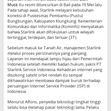
g
Musk
itu resmi diluncurkan di Bali pada 19 Mei lalu.
a
Pada tahap awal, Starlink melayani kebutuhan
m
a
koneksi di Puskesmas Pembantu (Pustu)
t
Bungbungan, Kabupaten Klungkung. Kementerian
I
Komunikasi dan Informatika (Kominfo) menyatakan
T
bahwa Starlink akan difokuskan untuk wilayah
:
tertinggal, terdepan, dan terluar (3T).
T
e
k
Sebelum masuk ke Tanah Air, manajemen Starlink
n
melalui proses perizinannya yang panjang.
o
Layanan ini mendapat lampu hijau dari Pemerintah
l
Indonesia setelah memiliki badan hukum, yakni PT
o
g
Starlink Service Indonesia. Kehadiran internet yang
i
disokong satelit orbit rendah itu sempat
L
dikhawatirkan membawa dampak buruk terhadap
a
persaingan Internet Service Provider (ISP) di
m
a
Indonesia.
D
i
Menurut Alfons, penyedia teknologi tingkat tinggi
k
selalu bisa melahap pasar teknologi lama. Pelaku
a