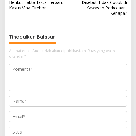
a
Berikut Fakta-fakta Terbaru
Disebut Tidak Cocok di
A
a
o
d
v
Kasus Vina Cirebon
Kawasan Perkotaan,
Kenapa?
p
m
o
s
i
p
k
g
a
Tinggalkan Balasan
s
i
Alamat email Anda tidak akan dipublikasikan.
Ruas yang wajib
ditandai
*
p
o
s