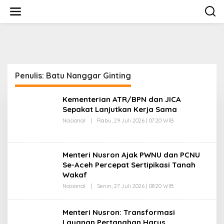
L
e
w
a
t
i
k
e
Penulis:
Batu Nanggar Ginting
k
o
n
Kementerian ATR/BPN dan JICA
t
Sepakat Lanjutkan Kerja Sama
e
n
Nasional
|
Rabu, 29 Juli 2026 | 07:20 WIB
O
L
E
H
B
Menteri Nusron Ajak PWNU dan PCNU
A
T
Se-Aceh Percepat Sertipikasi Tanah
U
Wakaf
N
A
Nasional
|
Senin, 27 Juli 2026 | 08:20 WIB
O
N
L
G
E
G
H
Menteri Nusron: Transformasi
A
B
R
Layanan Pertanahan Harus
A