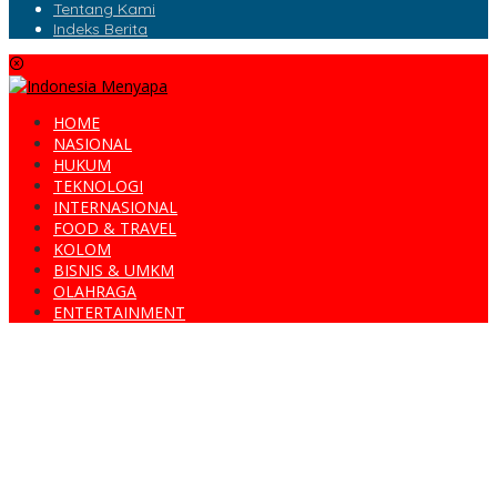
Tentang Kami
Indeks Berita
HOME
NASIONAL
HUKUM
TEKNOLOGI
INTERNASIONAL
FOOD & TRAVEL
KOLOM
BISNIS & UMKM
OLAHRAGA
ENTERTAINMENT