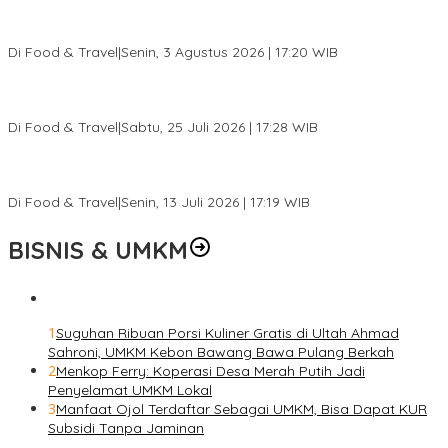
Pesona Danau Tondano, Ada Kuliner Khas yang Bikin Turis
Ketagihan
Di Food & Travel
|
Senin, 3 Agustus 2026 | 17:20 WIB
Pantai Lovina Makin Cantik, Bikin Turis Asing Batal ke Tempat
Lain
Di Food & Travel
|
Sabtu, 25 Juli 2026 | 17:28 WIB
Ini Rumah Penetasan Penyu Terbesar di Dunia, Bisa Tampung 20
Ribu Telur
Di Food & Travel
|
Senin, 13 Juli 2026 | 17:19 WIB
BISNIS & UMKM
1
Suguhan Ribuan Porsi Kuliner Gratis di Ultah Ahmad
Sahroni, UMKM Kebon Bawang Bawa Pulang Berkah
2
Menkop Ferry: Koperasi Desa Merah Putih Jadi
Penyelamat UMKM Lokal
3
Manfaat Ojol Terdaftar Sebagai UMKM, Bisa Dapat KUR
Subsidi Tanpa Jaminan