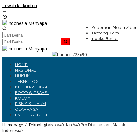
Lewati ke konten
Pedoman Media Siber
Tentang Kami
Indeks Berita
HOME
NASIONAL
HUKUM
TEKNOLOGI
INTERNASIONAL
FOOD & TRAVEL
KOLOM
BISNIS & UMKM
OLAHRAGA
ENTERTAINMENT
Homepage
/
Teknologi
Vivo V40 dan V40 Pro Diumumkan, Masuk
Indonesia?