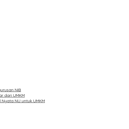
han
ibu Telur
urusan NIB
iar dari UMKM
d Nyata NU untuk UMKM