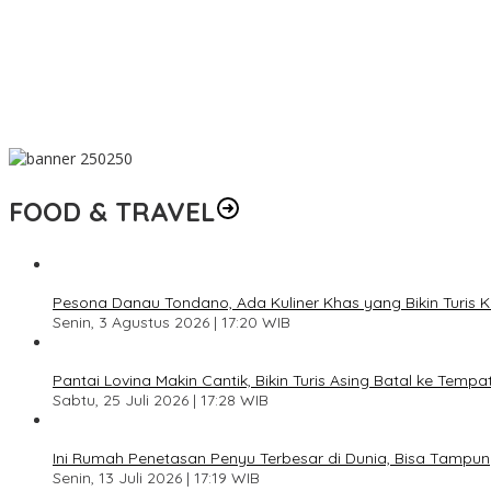
Enzy Storia Salting Lihat Lesung Pipi Afgan
Arsenal Lebih Antusias Sambut Musim Baru, Berambisi Bikin Dinast
Pemkab Kutim Perkuat Kepercayaan Diri UMKM lewat Pengurusan
Marc Marquez Waspadai MotoGP Inggris, Silverstone Bisa Jadi Uji
FOOD & TRAVEL
Pesona Danau Tondano, Ada Kuliner Khas yang Bikin Turis 
Senin, 3 Agustus 2026 | 17:20 WIB
Pantai Lovina Makin Cantik, Bikin Turis Asing Batal ke Tempa
Sabtu, 25 Juli 2026 | 17:28 WIB
Ini Rumah Penetasan Penyu Terbesar di Dunia, Bisa Tampung
Senin, 13 Juli 2026 | 17:19 WIB