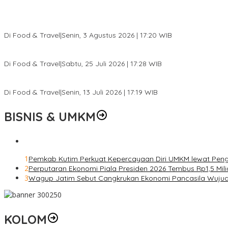
Pesona Danau Tondano, Ada Kuliner Khas yang Bikin Turis Ketagi
Di Food & Travel
|
Senin, 3 Agustus 2026 | 17:20 WIB
Pantai Lovina Makin Cantik, Bikin Turis Asing Batal ke Tempat Lain
Di Food & Travel
|
Sabtu, 25 Juli 2026 | 17:28 WIB
Ini Rumah Penetasan Penyu Terbesar di Dunia, Bisa Tampung 20 R
Di Food & Travel
|
Senin, 13 Juli 2026 | 17:19 WIB
BISNIS & UMKM
1
Pemkab Kutim Perkuat Kepercayaan Diri UMKM lewat Peng
2
Perputaran Ekonomi Piala Presiden 2026 Tembus Rp1,5 Mil
3
Wagup Jatim Sebut Cangkrukan Ekonomi Pancasila Wuju
KOLOM