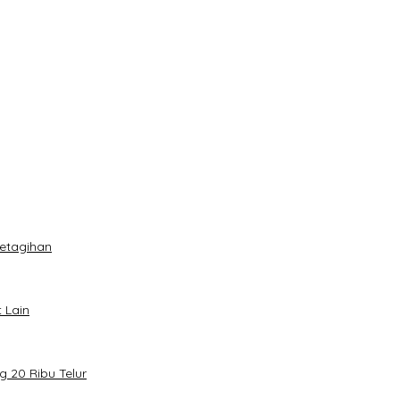
i
 NIB
an Terberat!
Ketagihan
t Lain
 20 Ribu Telur