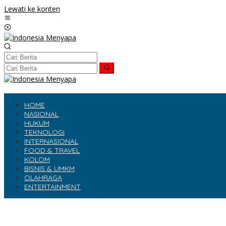
Lewati ke konten
HOME
NASIONAL
HUKUM
TEKNOLOGI
INTERNASIONAL
FOOD & TRAVEL
KOLOM
BISNIS & UMKM
OLAHRAGA
ENTERTAINMENT
Ridho Illahi Bawa Keluarga Andrew Andika Soal Korban Investasi