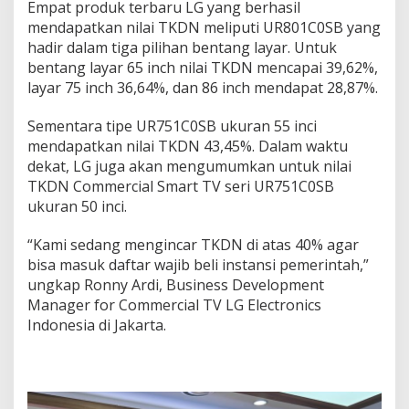
Empat produk terbaru LG yang berhasil
i
mendapatkan nilai TKDN meliputi UR801C0SB yang
a
l
hadir dalam tiga pilihan bentang layar. Untuk
T
bentang layar 65 inch nilai TKDN mencapai 39,62%,
e
layar 75 inch 36,64%, dan 86 inch mendapat 28,87%.
m
b
Sementara tipe UR751C0SB ukuran 55 inci
u
s
mendapatkan nilai TKDN 43,45%. Dalam waktu
4
dekat, LG juga akan mengumumkan untuk nilai
3
TKDN Commercial Smart TV seri UR751C0SB
%
ukuran 50 inci.
“Kami sedang mengincar TKDN di atas 40% agar
bisa masuk daftar wajib beli instansi pemerintah,”
ungkap Ronny Ardi, Business Development
Manager for Commercial TV LG Electronics
Indonesia di Jakarta.