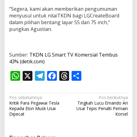
“Segera, kami akan memberikan pengumuman
menyusul untuk nilaiTKDN bagi LGCreateBoard
dalam pilihan bentang layar 55 dan 75 inch,”
pungkas Agustian.
Sumber:
TKDN LG Smart TV Komersial Tembus
43% (detik.com)
W
X
T
F
T
S
h
el
ac
h
h
at
e
e
re
ar
N
Pos sebelumnya
Pos berikutnya
s
gr
b
a
e
Kritik Para Pegawai Tesla
Tingkah Lucu Ernando Ari
a
Kepada Elon Musk Usai
Usai Tepis Penalti Pemain
A
a
o
d
v
Dipecat
Korsel
p
m
o
s
i
p
k
g