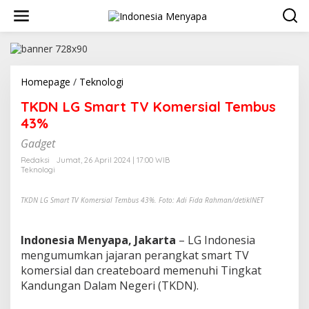
L
e
w
a
t
i
k
Homepage
/
Teknologi
T
e
K
TKDN LG Smart TV Komersial Tembus
k
D
o
N
43%
n
L
t
Gadget
G
e
S
Redaksi
Jumat, 26 April 2024 | 17:00 WIB
n
m
Teknologi
a
r
TKDN LG Smart TV Komersial Tembus 43%. Foto: Adi Fida Rahman/detikINET
t
T
V
Indonesia Menyapa, Jakarta
– LG Indonesia
K
mengumumkan jajaran perangkat smart TV
o
m
komersial dan createboard memenuhi Tingkat
e
Kandungan Dalam Negeri (TKDN).
r
s