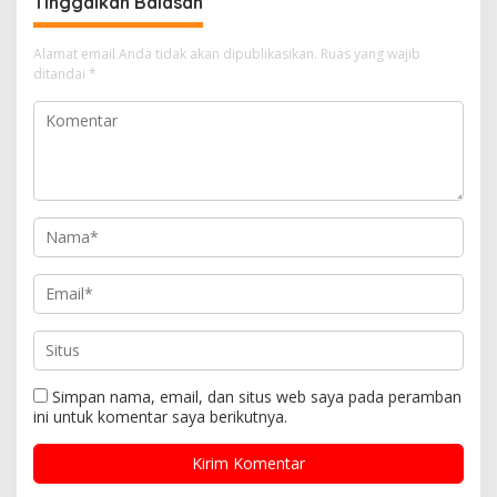
Tinggalkan Balasan
a
s
Alamat email Anda tidak akan dipublikasikan.
Ruas yang wajib
i
ditandai
*
p
o
s
Simpan nama, email, dan situs web saya pada peramban
ini untuk komentar saya berikutnya.