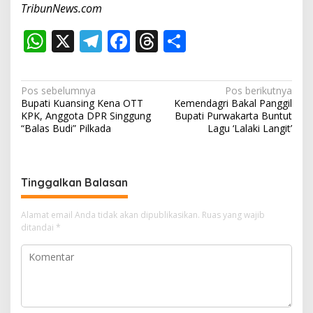
TribunNews.com
W
X
T
F
T
S
h
el
ac
h
h
at
e
e
re
ar
N
Pos sebelumnya
Pos berikutnya
s
gr
b
a
e
Bupati Kuansing Kena OTT
Kemendagri Bakal Panggil
a
KPK, Anggota DPR Singgung
Bupati Purwakarta Buntut
A
a
o
d
v
“Balas Budi” Pilkada
Lagu ‘Lalaki Langit’
p
m
o
s
i
p
k
g
Tinggalkan Balasan
a
s
Alamat email Anda tidak akan dipublikasikan.
Ruas yang wajib
i
ditandai
*
p
o
s