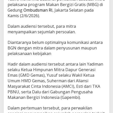
k
pelaksana program Makan Bergizi Gratis (MBG) di
i
Gedung
Ombudsman RI
, Jakarta Selatan pada
l
Kamis (2/6/2026).
a
n
Dalam audiensi tersebut, para mitra
M
i
menyampaikan sejumlah persoalan.
t
r
Diantaranya belum optimalnya komunikasi antara
a
BGN dengan mitra dalam penyusunan maupun
M
pelaksanaan kebijakan
B
G
,
Hadir dalam audiensi tersebut antara lain Yadiman
O
selaku Ketua Himpunan Mitra Dapur Generasi
m
Emas (GMD Gemas), Yusuf selaku Wakil Ketua
b
Umum HMD Gemas, Suherman dari Aliansi
u
d
Masyarakat Cinta Indonesia (AMCI), Esti dari TKA
s
PBNU, serta Dalu dari Gabungan Pengusaha
m
Makanan Bergizi Indonesia (Gapembi).
a
n
Dalam pertemuan tersebut, para perwakilan
R
I