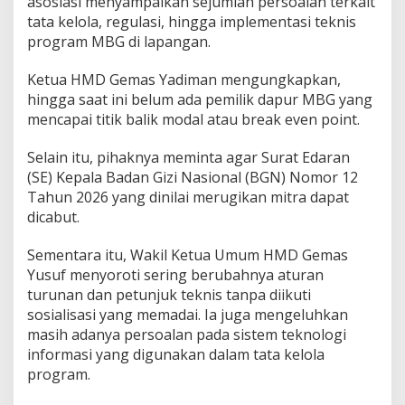
asosiasi menyampaikan sejumlah persoalan terkait
D
tata kelola, regulasi, hingga implementasi teknis
o
program MBG di lapangan.
r
o
Ketua HMD Gemas Yadiman mengungkapkan,
n
g
hingga saat ini belum ada pemilik dapur MBG yang
P
mencapai titik balik modal atau break even point.
e
r
Selain itu, pihaknya meminta agar Surat Edaran
b
(SE) Kepala Badan Gizi Nasional (BGN) Nomor 12
a
i
Tahun 2026 yang dinilai merugikan mitra dapat
k
dicabut.
a
n
Sementara itu, Wakil Ketua Umum HMD Gemas
P
Yusuf menyoroti sering berubahnya aturan
e
l
turunan dan petunjuk teknis tanpa diikuti
a
sosialisasi yang memadai. Ia juga mengeluhkan
k
masih adanya persoalan pada sistem teknologi
s
informasi yang digunakan dalam tata kelola
a
n
program.
a
a