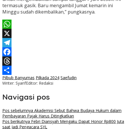
termasuk gasik. Baru mengambil Jumat kemarin ini
Minggu sudah dikembalikan,” pungkasnya.
WhatsApp
X
Telegram
Facebook
Threads
Pilbub Banyumas
Pilkada 2024
Saefudin
Share
Writer: Syarif
Editor: Redaksi
Navigasi pos
Pos sebelumnya
Akademisi Sebut Bahwa Budaya Hukum dalam
Pembayaran Pajak Harus Ditingkatkan
Pos berikutnya
Febri Diansyah Mengaku Dapat Honor Rp800 Juta
saat Jadi Pengacara SYL