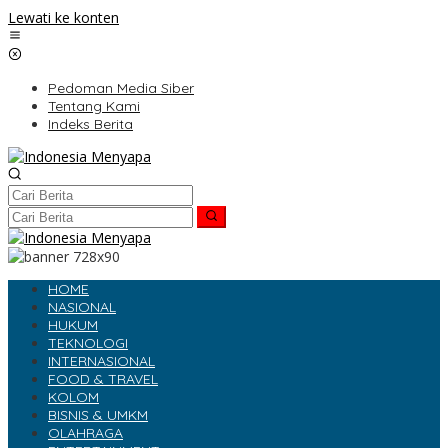
Lewati ke konten
Pedoman Media Siber
Tentang Kami
Indeks Berita
HOME
NASIONAL
HUKUM
TEKNOLOGI
INTERNASIONAL
FOOD & TRAVEL
KOLOM
BISNIS & UMKM
OLAHRAGA