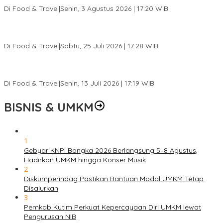
Di Food & Travel
|
Senin, 3 Agustus 2026 | 17:20 WIB
Pantai Lovina Makin Cantik, Bikin Turis Asing Batal ke Tempat
Lain
Di Food & Travel
|
Sabtu, 25 Juli 2026 | 17:28 WIB
Ini Rumah Penetasan Penyu Terbesar di Dunia, Bisa Tampung 20
Ribu Telur
Di Food & Travel
|
Senin, 13 Juli 2026 | 17:19 WIB
BISNIS & UMKM
1
Gebyar KNPI Bangka 2026 Berlangsung 5–8 Agustus,
Hadirkan UMKM hingga Konser Musik
2
Diskumperindag Pastikan Bantuan Modal UMKM Tetap
Disalurkan
3
Pemkab Kutim Perkuat Kepercayaan Diri UMKM lewat
Pengurusan NIB