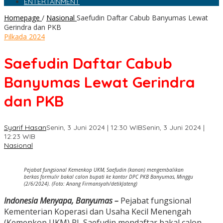
ENTERTAINMENT
Homepage
/
Nasional
Saefudin Daftar Cabub Banyumas Lewat
Gerindra dan PKB
Pilkada 2024
Saefudin Daftar Cabub
Banyumas Lewat Gerindra
dan PKB
Syarif Hasan
Senin, 3 Juni 2024 | 12:30 WIB
Senin, 3 Juni 2024 |
12:23 WIB
Nasional
Pejabat fungsional Kemenkop UKM, Saefudin (kanan) mengembalikan
berkas formulir bakal calon bupati ke kantor DPC PKB Banyumas, Minggu
(2/6/2024). (Foto: Anang Firmansyah/detikJateng)
Indonesia Menyapa, Banyumas –
Pejabat fungsional
Kementerian Koperasi dan Usaha Kecil Menengah
(Kemenkop UKM) RI, Saefudin mendaftar bakal calon