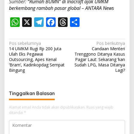
Sumber:
“Rumah BUMN” di Inacraft ajak UMKM
berkembang rambah pasar global – ANTARA News
W
X
T
F
T
S
h
el
ac
h
h
at
e
e
re
ar
N
Pos sebelumnya
Pos berikutnya
s
gr
b
a
e
14 UMKM Rugi Rp 200 Juta
Candaan Menteri
a
Ulah Eks Pegawai
Trenggono Ditanya Kasus
A
a
o
d
v
Outsourcing, Apes Kenal
Pagar Laut: Sekarang ‘kan
‘Bram’, Kadinkopdag Sempat
Sudah LPG, Masa Ditanya
p
m
o
s
i
Bingung
Lagi?
p
k
g
a
s
Tinggalkan Balasan
i
Alamat email Anda tidak akan dipublikasikan.
Ruas yang wajib
p
ditandai
*
o
s