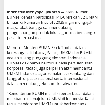
f
t
Indonesia Menyapa, Jakarta —
A
Stan “Rumah
j
BUMN” dengan partisipasi 14 BUMN dan 52 UMKM
a
binaan di Pameran Inacraft 2025 ingin mengajak
k
masyarakat bangga dan mendukung
U
pengembangan produk lokal agar bisa bersaing ke
M
K
pasar internasional.
M
B
Menurut Menteri BUMN Erick Thohir, dalam
e
keterangan di Jakarta, Sabtu, UMKM dan BUMN
r
adalah tulang punggung ekonomi Indonesia.
k
e
BUMN tidak hanya berfokus pada pertumbuhan
m
korporasi, tetapi juga berperan aktif membantu
b
UMKM Indonesia agar semakin berkembang dan
a
tangguh di pasar nasional serta internasional
n
dalam mendukung ekonomi kerakyatan.
g
R
a
”Kementerian BUMN memiliki peran besar dalam
m
membantu memajukan UMKM di Indonesia. Kami
b
terus mendorong UMKM untuk berkembang
a