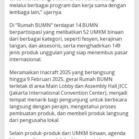
melalui berbagai program dan kerja sama dengan
h
P
lembaga lain,” ujarnya.
a
s
Di “Rumah BUMN” terdapat 14 BUMN
a
berpartisipasi yang melibatkan 52 UMKM binaan
r
dari berbagai kategori, seperti fesyen, kerajinan
G
l
tangan, dan aksesoris, serta menghadirkan 149
o
jenis produk unggulan yang siap menembus pasar
b
internasional.
a
l
Meramaikan Inacraft 2025 yang berlangsung
hingga 9 Februari 2025, gerai Rumah BUMN
terletak di area Main Lobby dan Assembly Hall JICC
(Jakarta International Convention Center), menjadi
tempat menarik bagi pengunjung untuk berbicara
langsung dengan perajin, mengetahui proses
pembuatan produk, dan membeli produk langsung
dari pengusaha lokal.
Selain produk-produk dari UMKM binaan, agenda