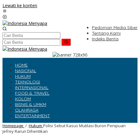
Lewati ke konten
Pedoman Media Siber
Tentang Kami
Indeks Berita
HOME
NASIONAL
HUKUM
TEKNOLOGI
INTERNASIONAL
FOOD & TRAVEL
KOLOM
BISNIS & UMKM
OLAHRAGA
ENTERTAINMENT
Homepage
/
Hukum
Polisi Sebut Kasus Mutilasi Buron Penipuan
Jefrey Rarun Dihentikan