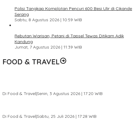
Polisi Tangkap Komplotan Pencuri 600 Besi Ulir di Cikande
Serang
Sabtu, 8 Agustus 2026 | 10:59 WIB
Rebutan Warisan, Petani di Tapsel Tewas Ditikam Adik
Kandung
Jumat, 7 Agustus 2026 | 11:39 WIB
FOOD & TRAVEL
Pesona Danau Tondano, Ada Kuliner Khas yang Bikin Turis
Ketagihan
Di Food & Travel
|
Senin, 3 Agustus 2026 | 17:20 WIB
Pantai Lovina Makin Cantik, Bikin Turis Asing Batal ke Tempat
Lain
Di Food & Travel
|
Sabtu, 25 Juli 2026 | 17:28 WIB
Ini Rumah Penetasan Penyu Terbesar di Dunia, Bisa Tampung 20
Ribu Telur