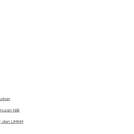
han
ibu Telur
urkan
rusan NIB
ar dari UMKM