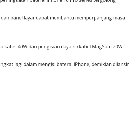
 peningkatan baterai iPhone 16 Pro series tergolong
set dan panel layar dapat membantu memperpanjang masa
a kabel 40W dan pengisian daya nirkabel MagSafe 20W.
gkat lagi dalam mengisi baterai iPhone, demikian dilansir