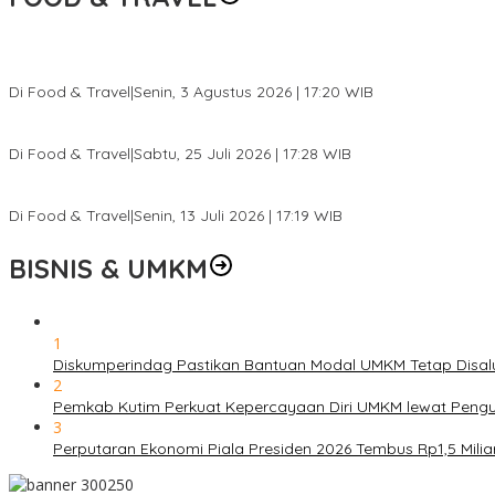
Pesona Danau Tondano, Ada Kuliner Khas yang Bikin Turis Ketagi
Di Food & Travel
|
Senin, 3 Agustus 2026 | 17:20 WIB
Pantai Lovina Makin Cantik, Bikin Turis Asing Batal ke Tempat Lain
Di Food & Travel
|
Sabtu, 25 Juli 2026 | 17:28 WIB
Ini Rumah Penetasan Penyu Terbesar di Dunia, Bisa Tampung 20 R
Di Food & Travel
|
Senin, 13 Juli 2026 | 17:19 WIB
BISNIS & UMKM
1
Diskumperindag Pastikan Bantuan Modal UMKM Tetap Disal
2
Pemkab Kutim Perkuat Kepercayaan Diri UMKM lewat Pengu
3
Perputaran Ekonomi Piala Presiden 2026 Tembus Rp1,5 Mili