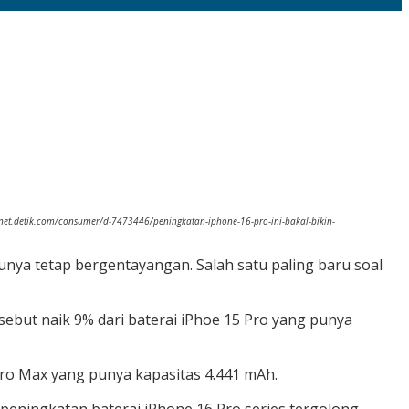
/inet.detik.com/consumer/d-7473446/peningkatan-iphone-16-pro-ini-bakal-bikin-
unya tetap bergentayangan. Salah satu paling baru soal
sebut naik 9% dari baterai iPhoe 15 Pro yang punya
ro Max yang punya kapasitas 4.441 mAh.