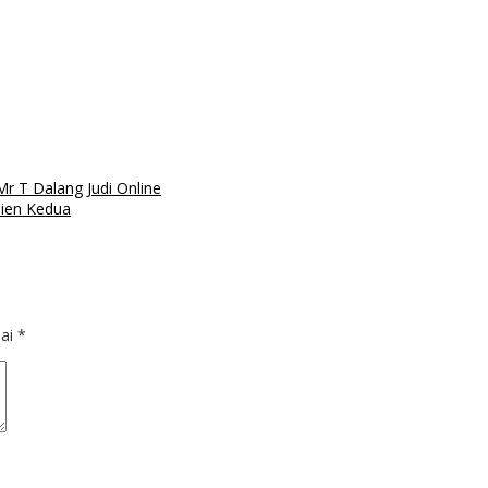
r T Dalang Judi Online
sien Kedua
dai
*