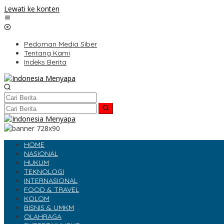
Lewati ke konten
Pedoman Media Siber
Tentang Kami
Indeks Berita
HOME
NASIONAL
HUKUM
TEKNOLOGI
INTERNASIONAL
FOOD & TRAVEL
KOLOM
BISNIS & UMKM
OLAHRAGA