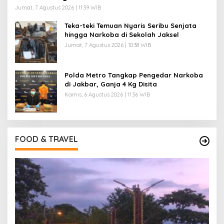
Jumat, 7 Agustus 2026 | 11:39 WIB
Teka-teki Temuan Nyaris Seribu Senjata
hingga Narkoba di Sekolah Jaksel
Jumat, 7 Agustus 2026 | 10:38 WIB
Polda Metro Tangkap Pengedar Narkoba
di Jakbar, Ganja 4 Kg Disita
Kamis, 6 Agustus 2026 | 11:36 WIB
FOOD & TRAVEL