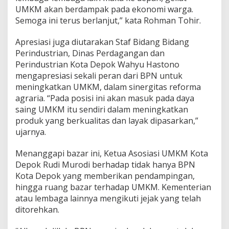
UMKM akan berdampak pada ekonomi warga.
Semoga ini terus berlanjut,” kata Rohman Tohir.
Apresiasi juga diutarakan Staf Bidang Bidang
Perindustrian, Dinas Perdagangan dan
Perindustrian Kota Depok Wahyu Hastono
mengapresiasi sekali peran dari BPN untuk
meningkatkan UMKM, dalam sinergitas reforma
agraria. “Pada posisi ini akan masuk pada daya
saing UMKM itu sendiri dalam meningkatkan
produk yang berkualitas dan layak dipasarkan,”
ujarnya.
Menanggapi bazar ini, Ketua Asosiasi UMKM Kota
Depok Rudi Murodi berhadap tidak hanya BPN
Kota Depok yang memberikan pendampingan,
hingga ruang bazar terhadap UMKM. Kementerian
atau lembaga lainnya mengikuti jejak yang telah
ditorehkan.