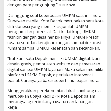
dengan para pengunjung,” tuturnya.
Disinggung soal keberadaan UMKM saat ini, Indra
Gunawan menilai Kota Depok merupakan satu kota
di Indonesia yang memiliki sejumlah UMKM
beragam dan potensial. Dari kedai kopi, UMKM
fashion dengan desainer lokalnya, UMKM kreatif
(usaha seni dan kerajinan tangan sampai dekorasi
rumah) sampai UMKM kesehatan dan kecantikan.
“Bahkan, Kota Depok memiliki UMKM digital. Dari
desain grafis, pembuatan website dan pemasaran
digital sampai UMKM layanan. Maka selain memiliki
platform UMKM Depok, diperlukan intervensi
positif. Caranya ya bazar seperti ini,” papar Indra.
Menggerakkan perekonomian lokal, sambung dia,
merupakan upaya kecil BPN Kota Depok dalam
merangsang terbukanya usaha dan lapangan
kerja.