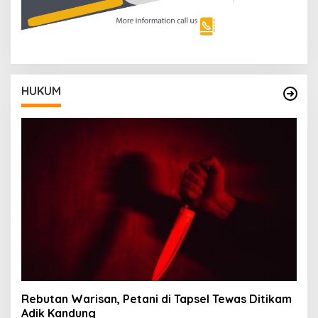
HUKUM
Rebutan Warisan, Petani di Tapsel Tewas Ditikam
Adik Kandung