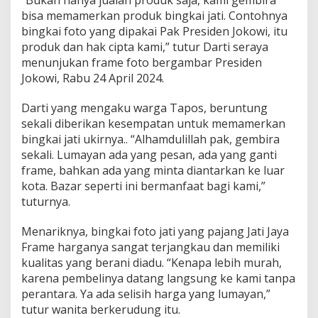
z
bisa memamerkan produk bingkai jati. Contohnya
a
bingkai foto yang dipakai Pak Presiden Jokowi, itu
r
M
produk dan hak cipta kami,” tutur Darti seraya
i
menunjukan frame foto bergambar Presiden
n
Jokowi, Rabu 24 April 2024.
t
a
Darti yang mengaku warga Tapos, beruntung
D
i
sekali diberikan kesempatan untuk memamerkan
t
bingkai jati ukirnya.. “Alhamdulillah pak, gembira
a
sekali. Lumayan ada yang pesan, ada yang ganti
m
frame, bahkan ada yang minta diantarkan ke luar
b
a
kota. Bazar seperti ini bermanfaat bagi kami,”
h
tuturnya.
Menariknya, bingkai foto jati yang pajang Jati Jaya
Frame harganya sangat terjangkau dan memiliki
kualitas yang berani diadu. “Kenapa lebih murah,
karena pembelinya datang langsung ke kami tanpa
perantara. Ya ada selisih harga yang lumayan,”
tutur wanita berkerudung itu.