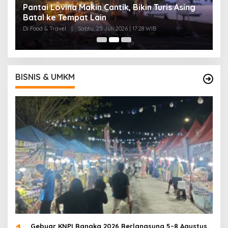
Pantai Lovina Makin Cantik, Bikin Turis Asing
I
Batal ke Tempat Lain
B
Di Food & Travel
|
Sabtu, 25 Juli 2026 | 17:28 WIB
Di
BISNIS & UMKM
Gebyar KNPI Bangka 2026 Berlangsung 5–8 Agustus,