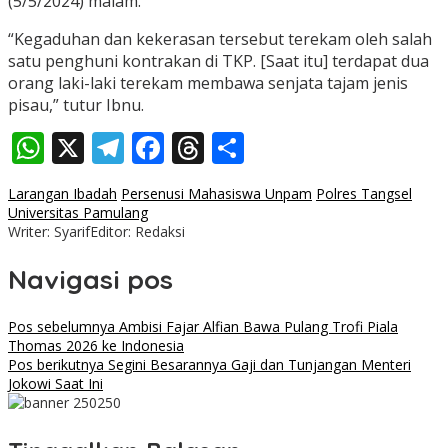
(5/5/2024) malam.
“Kegaduhan dan kekerasan tersebut terekam oleh salah
satu penghuni kontrakan di TKP. [Saat itu] terdapat dua
orang laki-laki terekam membawa senjata tajam jenis
pisau,” tutur Ibnu.
WhatsApp
X
Telegram
Facebook
Threads
Share
Larangan Ibadah
Persenusi Mahasiswa Unpam
Polres Tangsel
Universitas Pamulang
Writer: Syarif
Editor: Redaksi
Navigasi pos
Pos sebelumnya
Ambisi Fajar Alfian Bawa Pulang Trofi Piala
Thomas 2026 ke Indonesia
Pos berikutnya
Segini Besarannya Gaji dan Tunjangan Menteri
Jokowi Saat Ini