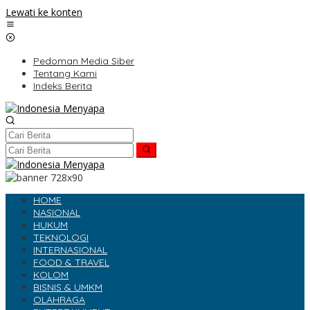
Lewati ke konten
Pedoman Media Siber
Tentang Kami
Indeks Berita
HOME
NASIONAL
HUKUM
TEKNOLOGI
INTERNASIONAL
FOOD & TRAVEL
KOLOM
BISNIS & UMKM
OLAHRAGA