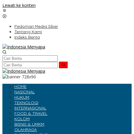
Lewati ke konten
Pedoman Media Siber
Tentang Kami
Indeks Berita
HOME
NASIONAL
HUKUM
TEKNOLOGI
INTERNASIONAL
FOOD & TRAVEL
KOLOM
BISNIS & UMKM
OLAHRAGA