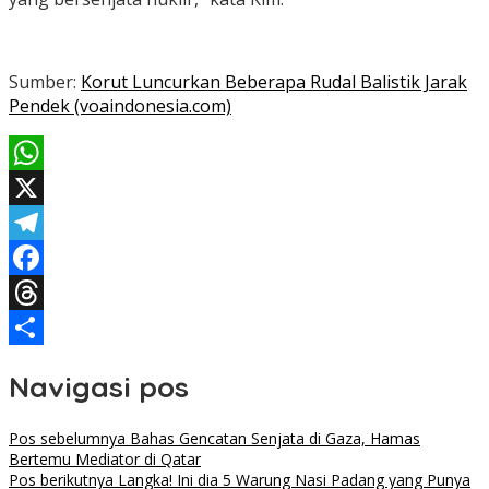
Sumber:
Korut Luncurkan Beberapa Rudal Balistik Jarak
Pendek (voaindonesia.com)
WhatsApp
X
Telegram
Facebook
Threads
Share
Navigasi pos
Pos sebelumnya
Bahas Gencatan Senjata di Gaza, Hamas
Bertemu Mediator di Qatar
Pos berikutnya
Langka! Ini dia 5 Warung Nasi Padang yang Punya