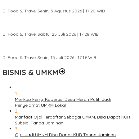
Ketagihan
Di Food & Travel
|
Senin, 3 Agustus 2026 | 17:20 WIB
Pantai Lovina Makin Cantik, Bikin Turis Asing Batal ke Tempat
Lain
Di Food & Travel
|
Sabtu, 25 Juli 2026 | 17:28 WIB
Ini Rumah Penetasan Penyu Terbesar di Dunia, Bisa Tampung 20
Ribu Telur
Di Food & Travel
|
Senin, 13 Juli 2026 | 17:19 WIB
BISNIS & UMKM
1
Menkop Ferry: Koperasi Desa Merah Putih Jadi
Penyelamat UMKM Lokal
2
Manfaat Ojol Terdaftar Sebagai UMKM, Bisa Dapat KUR
Subsidi Tanpa Jaminan
3
Ojol Jadi UMKM Bisa Dapat KUR Tanpa Jaminan