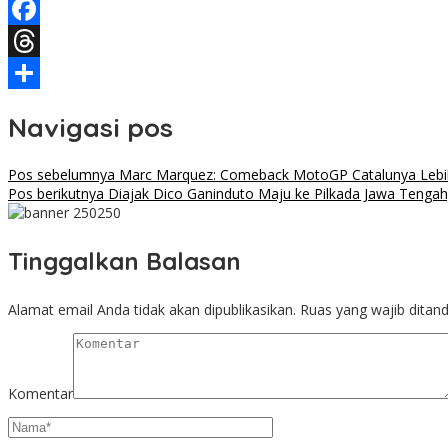
Telegram
Facebook
Threads
Share
Navigasi pos
Pos sebelumnya
Marc Marquez: Comeback MotoGP Catalunya Lebi
Pos berikutnya
Diajak Dico Ganinduto Maju ke Pilkada Jawa Tengah
Tinggalkan Balasan
Alamat email Anda tidak akan dipublikasikan.
Ruas yang wajib ditan
Komentar