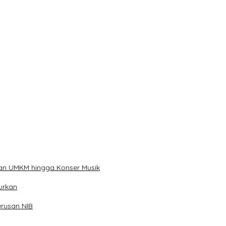
han
ibu Telur
kan UMKM hingga Konser Musik
urkan
rusan NIB