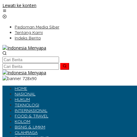
Lewati ke konten
Pedoman Media Siber
Tentang Kami
Indeks Berita
HOME
NASIONAL
HUKUM
TEKNOLOGI
INTERNASIONAL
FOOD & TRAVEL
KOLOM
BISNIS & UMKM
OLAHRAGA