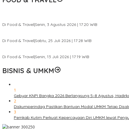
Pesona Danau Tondano, Ada Kuliner Khas yang Bikin Turis Ketagi
Di Food & Travel
|
Senin, 3 Agustus 2026 | 17:20 WIB
Pantai Lovina Makin Cantik, Bikin Turis Asing Batal ke Tempat Lain
Di Food & Travel
|
Sabtu, 25 Juli 2026 | 17:28 WIB
Ini Rumah Penetasan Penyu Terbesar di Dunia, Bisa Tampung 20 R
Di Food & Travel
|
Senin, 13 Juli 2026 | 17:19 WIB
BISNIS & UMKM
1
Gebyar KNPI Bangka 2026 Berlangsung 5–8 Agustus, Hadir
2
Diskumperindag Pastikan Bantuan Modal UMKM Tetap Disal
3
Pemkab Kutim Perkuat Kepercayaan Diri UMKM lewat Pengu