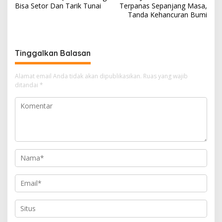
a
a
o
a
r
Bisa Setor Dan Tarik Tunai
Terpanas Sepanjang Masa,
v
Tanda Kehancuran Bumi
m
o
d
e
i
k
s
g
Tinggalkan Balasan
a
s
Alamat email Anda tidak akan dipublikasikan.
Ruas yang wajib
i
ditandai
*
p
o
s