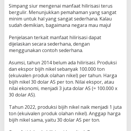
s
Simpang siur mengenai manfaat hilirisasi terus
a
bergulir. Menunjukkan pemahaman yang sangat
l
minim untuk hal yang sangat sederhana. Kalau
B
sudah demikian, bagaimana negara mau maju!
a
s
r
Penjelasan terkait manfaat hilirisasi dapat
i
dijelaskan secara sederhana, dengan
,
menggunakan contoh sederhana.
S
e
p
Asumsi, tahun 2014 belum ada hilirisasi. Produksi
t
dan ekspor bijih nikel sebanyak 100.000 ton
i
(ekuivalen produk olahan nikel) per tahun. Harga
a
bijih nikel 30 dolar AS per ton. Nilai ekspor, atau
n
nilai ekonomi, menjadi 3 juta dolar AS (= 100.000 x
H
a
30 dolar AS).
r
i
Tahun 2022, produksi bijih nikel naik menjadi 1 juta
o
ton (ekuivalen produk olahan nikel). Anggap harga
S
bijih nikel sama, yaitu 30 dolar AS per ton.
e
t
o