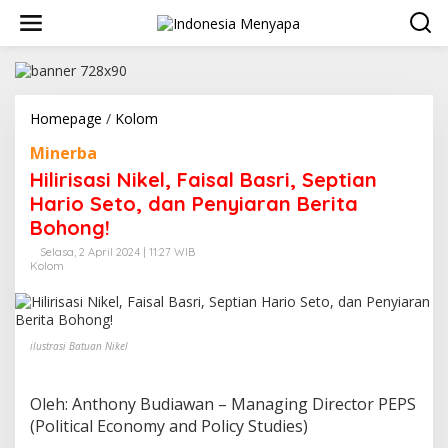
L
e
w
a
t
i
k
Homepage
/
Kolom
H
e
i
Minerba
k
l
o
i
Hilirisasi Nikel, Faisal Basri, Septian
n
r
Hario Seto, dan Penyiaran Berita
t
i
e
Bohong!
s
n
a
Selasa, 2 April 2024 | 11:27 WIB
s
Kolom
i
N
i
k
ilustrasi Batuan Nikel
e
l
,
Oleh: Anthony Budiawan – Managing Director PEPS
F
(Political Economy and Policy Studies)
a
i