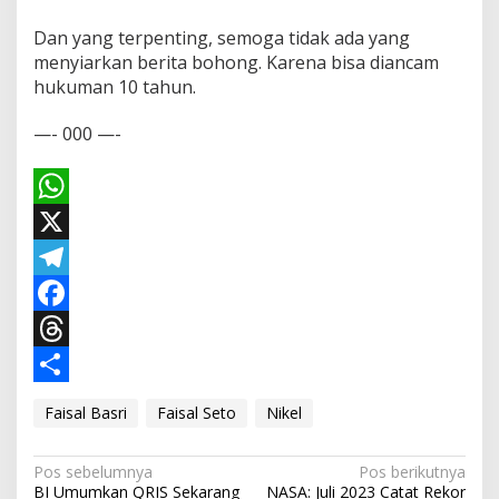
Dan yang terpenting, semoga tidak ada yang
menyiarkan berita bohong. Karena bisa diancam
hukuman 10 tahun.
—- 000 —-
W
h
X
a
T
t
e
F
s
l
a
T
A
e
c
h
S
Faisal Basri
Faisal Seto
Nikel
p
g
e
r
h
p
r
b
e
a
N
Pos sebelumnya
Pos berikutnya
BI Umumkan QRIS Sekarang
NASA: Juli 2023 Catat Rekor