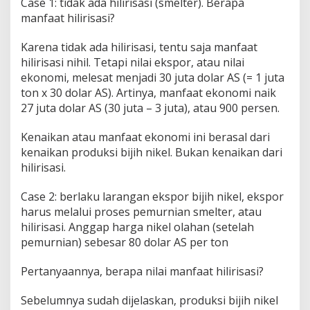
Case 1: tidak ada hilirisasi (smelter). Berapa
,
manfaat hilirisasi?
d
a
Karena tidak ada hilirisasi, tentu saja manfaat
n
P
hilirisasi nihil. Tetapi nilai ekspor, atau nilai
e
ekonomi, melesat menjadi 30 juta dolar AS (= 1 juta
n
ton x 30 dolar AS). Artinya, manfaat ekonomi naik
y
27 juta dolar AS (30 juta – 3 juta), atau 900 persen.
i
a
r
Kenaikan atau manfaat ekonomi ini berasal dari
a
kenaikan produksi bijih nikel. Bukan kenaikan dari
n
hilirisasi.
B
e
Case 2: berlaku larangan ekspor bijih nikel, ekspor
r
i
harus melalui proses pemurnian smelter, atau
t
hilirisasi. Anggap harga nikel olahan (setelah
a
pemurnian) sebesar 80 dolar AS per ton
B
o
Pertanyaannya, berapa nilai manfaat hilirisasi?
h
o
n
Sebelumnya sudah dijelaskan, produksi bijih nikel
g