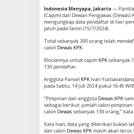
m
Indonesia Menyapa, Jakarta
— Panitia
d
(Capim) dan Dewan Pengawas (Dewas) K
a
n
mengungkap data pendaftar di hari pe
C
jatuh pada Senin (15/7/2024).
a
l
Total sebanyak 300 orang telah mendaf
o
calon
Dewas
KPK
.
n
D
e
Rinciannya untuk capim
KPK
sebanyak 1
w
130 pendaftar.
a
s
Anggota Pansel
KPK
Ivan Yustiavandan
K
pada Sabtu, 14 Juli 2024 pukul 16.45 WIB
P
K
“Pimpinan dan anggota
Dewas
KPK
samp
sebagai berikut: jumlah calon pimpinan
calon
Dewas
sebanyak 130 orang,” kata
Kata Ivan, data yang diberikan bukan la
dan calon
Dewas
KPK
masih akan terus