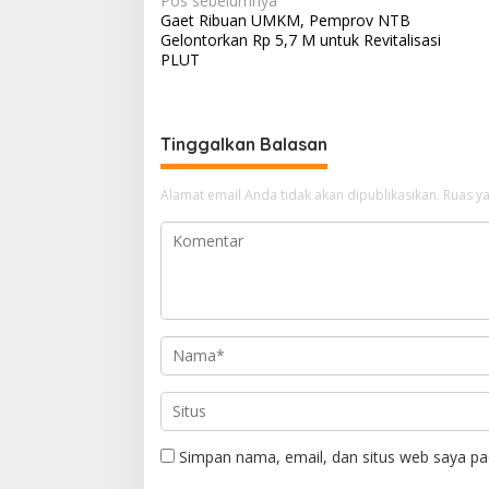
N
Pos sebelumnya
s
gr
b
a
e
Gaet Ribuan UMKM, Pemprov NTB
a
Gelontorkan Rp 5,7 M untuk Revitalisasi
A
a
o
d
v
PLUT
p
m
o
s
i
p
k
g
Tinggalkan Balasan
a
s
Alamat email Anda tidak akan dipublikasikan.
Ruas ya
i
p
o
s
Simpan nama, email, dan situs web saya pa