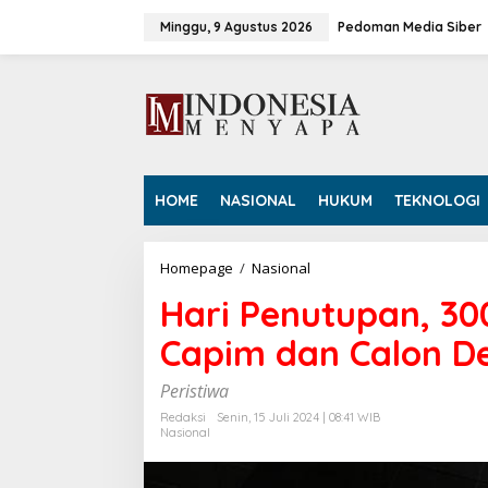
L
e
Minggu, 9 Agustus 2026
Pedoman Media Siber
w
a
t
i
k
e
k
o
HOME
NASIONAL
HUKUM
TEKNOLOGI
n
t
e
n
Homepage
/
Nasional
H
a
Hari Penutupan, 30
r
i
Capim dan Calon D
P
e
n
Peristiwa
u
Redaksi
Senin, 15 Juli 2024 | 08:41 WIB
t
Nasional
u
p
a