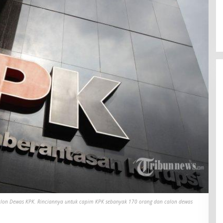
calon Dewas KPK. Rinciannya untuk capim KPK sebanyak 170 orang dan calon dewas