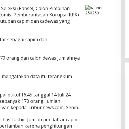
 Seleksi (Pansel) Calon Pimpinan
omisi Pemberantasan Korupsi (KPK)
nutupan capim dan cadewas yang
tar sebagai capim dan
70 orang dan calon dewas jumlahnya
a mengatakan data itu terangkum
.
ai pukul 16.45 tanggal 14 Juli 24,
 sebanyak 170 orang; jumlah
Pesona Danau Tondano, Ada
 Ivan kepada Tribunnews.com, Senin.
Kuliner Khas yang Bikin Turis
Ketagihan
Di Food & Travel
|
Senin, 3 Agustus 2026 | 17:20
h hasil akhir. Jumlah pendaftar capim
WIB
 bertambah karena penghitungan