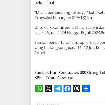
belum final.
“Masih berkembang terus ya,” kata Ketu
Transaksi Keuangan (PPATK) itu.
Untuk diketahui, pendaftaran capim da
sejak 26 Juni 2024 hingga 15 Juli 2024.P
Setelah pendaftaran ditutup, proses ber
yang berlangsung pada 16–12 Juli. Ke
24 Juli.
Sumber:
Hari Penutupan, 300 Orang Te
KPK – TribunNews.com
W
X
T
F
T
S
h
el
ac
h
h
at
e
e
re
ar