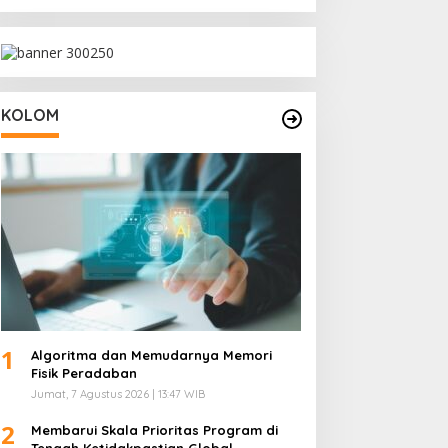
KOLOM
1
Algoritma dan Memudarnya Memori
Fisik Peradaban
Jumat, 7 Agustus 2026 | 13:47 WIB
2
Membarui Skala Prioritas Program di
Tengah Ketidakpastian Global