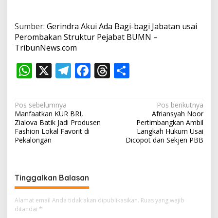
Sumber:
Gerindra Akui Ada Bagi-bagi Jabatan usai
Perombakan Struktur Pejabat BUMN –
TribunNews.com
W
X
T
F
T
S
h
el
ac
h
h
at
e
e
re
ar
N
Pos sebelumnya
Pos berikutnya
s
gr
b
a
e
Manfaatkan KUR BRI,
Afriansyah Noor
a
Zialova Batik Jadi Produsen
Pertimbangkan Ambil
A
a
o
d
v
Fashion Lokal Favorit di
Langkah Hukum Usai
Pekalongan
Dicopot dari Sekjen PBB
p
m
o
s
i
p
k
g
a
Tinggalkan Balasan
s
i
Alamat email Anda tidak akan dipublikasikan.
Ruas yang wajib
ditandai
*
p