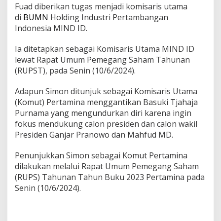
Fuad diberikan tugas menjadi komisaris utama
k
di
BUMN
Holding Industri Pertambangan
a
n
Indonesia MIND ID.
S
t
Ia ditetapkan sebagai Komisaris Utama MIND ID
r
lewat Rapat Umum Pemegang Saham Tahunan
u
(RUPST), pada Senin (10/6/2024).
k
t
u
Adapun Simon ditunjuk sebagai Komisaris Utama
r
(Komut) Pertamina menggantikan Basuki Tjahaja
P
Purnama yang mengundurkan diri karena ingin
e
fokus mendukung calon presiden dan calon wakil
j
a
Presiden Ganjar Pranowo dan Mahfud MD.
b
a
Penunjukkan Simon sebagai Komut Pertamina
t
dilakukan melalui Rapat Umum Pemegang Saham
B
(RUPS) Tahunan Tahun Buku 2023 Pertamina pada
U
M
Senin (10/6/2024).
N