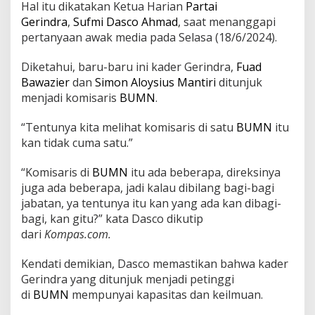
Hal itu dikatakan Ketua Harian
Partai
-
Gerindra
,
Sufmi Dasco Ahmad
, saat menanggapi
b
a
pertanyaan awak media pada Selasa (18/6/2024).
g
i
Diketahui, baru-baru ini kader Gerindra,
Fuad
J
Bawazier
dan
Simon Aloysius Mantiri
ditunjuk
a
menjadi komisaris
BUMN
.
b
a
t
“Tentunya kita melihat komisaris di satu
BUMN
itu
a
kan tidak cuma satu.”
n
S
“Komisaris di
BUMN
itu ada beberapa, direksinya
e
juga ada beberapa, jadi kalau dibilang bagi-bagi
u
s
jabatan, ya tentunya itu kan yang ada kan dibagi-
a
bagi, kan gitu?” kata Dasco dikutip
i
dari
Kompas.com.
P
e
Kendati demikian, Dasco memastikan bahwa kader
r
o
Gerindra yang ditunjuk menjadi petinggi
m
di
BUMN
mempunyai kapasitas dan keilmuan.
b
a