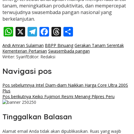
tanam, meningkatkan produktivitas, dan mempercepat
terwujudnya swasembada pangan nasional yang
berkelanjutan.
WhatsApp
X
Telegram
Facebook
Threads
Share
Andi Amran Sulaiman
BBPP Binuang
Gerakan Tanam Serentak
Kementerian Pertanian
Swasembada pangan
Writer: Syarif
Editor: Redaksi
Navigasi pos
Pos sebelumnya
Intel Diam-diam Naikkan Harga Core Ultra 200S
Plus
Pos berikutnya
Keiko Fujimori Resmi Menang Pilpres Peru
Tinggalkan Balasan
Alamat email Anda tidak akan dipublikasikan.
Ruas yang wajib