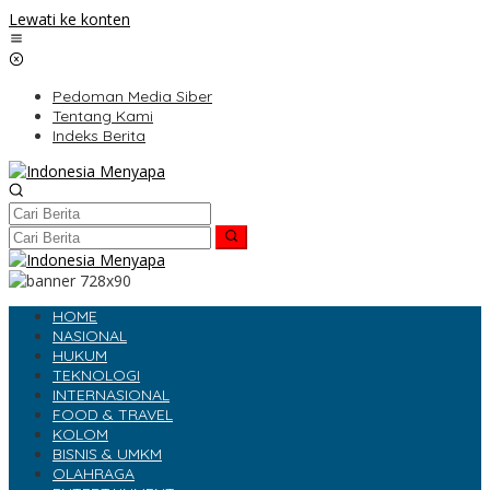
Lewati ke konten
Pedoman Media Siber
Tentang Kami
Indeks Berita
HOME
NASIONAL
HUKUM
TEKNOLOGI
INTERNASIONAL
FOOD & TRAVEL
KOLOM
BISNIS & UMKM
OLAHRAGA