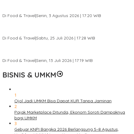
Pesona Danau Tondano, Ada Kuliner Khas yang Bikin Turis
Ketagihan
Di Food & Travel
|
Senin, 3 Agustus 2026 | 17:20 WIB
Pantai Lovina Makin Cantik, Bikin Turis Asing Batal ke Tempat
Lain
Di Food & Travel
|
Sabtu, 25 Juli 2026 | 17:28 WIB
Ini Rumah Penetasan Penyu Terbesar di Dunia, Bisa Tampung 20
Ribu Telur
Di Food & Travel
|
Senin, 13 Juli 2026 | 17:19 WIB
BISNIS & UMKM
1
Ojol Jadi UMKM Bisa Dapat KUR Tanpa Jaminan
2
Pajak Marketplace Ditunda, Ekonom Soroti Dampaknya
bagi UMKM
3
Gebyar KNPI Bangka 2026 Berlangsung 5–8 Agustus,