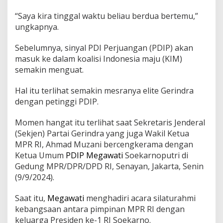
i
n
“Saya kira tinggal waktu beliau berdua bertemu,”
t
ungkapnya.
a
h
Sebelumnya, sinyal PDI Perjuangan (PDIP) akan
a
masuk ke dalam koalisi Indonesia maju (KIM)
n
P
semakin menguat.
r
a
Hal itu terlihat semakin mesranya elite Gerindra
b
dengan petinggi PDIP.
o
w
o
Momen hangat itu terlihat saat Sekretaris Jenderal
-
(Sekjen) Partai Gerindra yang juga Wakil Ketua
G
MPR RI, Ahmad Muzani bercengkerama dengan
i
Ketua Umum
PDIP
Megawati
Soekarnoputri di
b
Gedung MPR/DPR/DPD RI, Senayan, Jakarta, Senin
r
a
(9/9/2024).
n
Saat itu,
Megawati
menghadiri acara silaturahmi
kebangsaan antara pimpinan MPR RI dengan
keluarga Presiden ke-1 RI Soekarno.