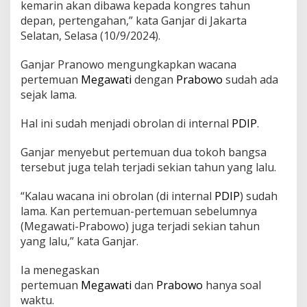
kemarin akan dibawa kepada kongres tahun
w
o
depan, pertengahan,” kata Ganjar di Jakarta
U
Selatan, Selasa (10/9/2024).
p
a
Ganjar Pranowo mengungkapkan wacana
y
pertemuan
Megawati
dengan
Prabowo
sudah ada
a
P
sejak lama.
D
I
Hal ini sudah menjadi obrolan di internal
PDIP
.
P
M
Ganjar menyebut pertemuan dua tokoh bangsa
e
r
tersebut juga telah terjadi sekian tahun yang lalu.
a
p
“Kalau wacana ini obrolan (di internal
PDIP
) sudah
a
lama. Kan pertemuan-pertemuan sebelumnya
t
(Megawati-Prabowo) juga terjadi sekian tahun
k
e
yang lalu,” kata Ganjar.
P
e
Ia menegaskan
m
pertemuan
Megawati
dan
Prabowo
hanya soal
e
waktu.
r