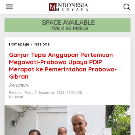
L
e
w
a
t
i
k
e
Homepage
/
Nasional
G
k
a
o
Ganjar Tepis Anggapan Pertemuan
n
n
j
Megawati-Prabowo Upaya PDIP
t
a
e
Merapat ke Pemerintahan Prabowo-
r
n
Gibran
T
e
Peristiwa
p
i
Redaksi
Rabu, 11 September 2024 | 09:50 WIB
Nasional
s
A
n
g
g
a
p