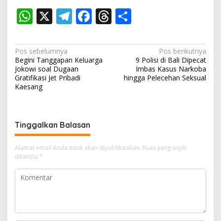
W
X
T
F
T
S
h
el
ac
h
h
at
e
e
re
ar
N
Pos sebelumnya
Pos berikutnya
s
gr
b
a
e
Begini Tanggapan Keluarga
9 Polisi di Bali Dipecat
a
Jokowi soal Dugaan
Imbas Kasus Narkoba
A
a
o
d
v
Gratifikasi Jet Pribadi
hingga Pelecehan Seksual
Kaesang
p
m
o
s
i
p
k
g
a
Tinggalkan Balasan
s
i
Alamat email Anda tidak akan dipublikasikan.
Ruas yang wajib
ditandai
*
p
o
s