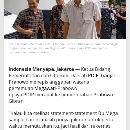
a
n
P
e
r
t
e
m
u
Ketua Bidang Pemerintahan dan Otonomi Daerah PDIP, Ganjar Pranowo menepis
a
anggapan wacana pertemuan Megawati-Prabowo upaya PDIP merapat ke
pemerintahan Prabowo-Gibran.
n
M
e
Indonesia Menyapa, Jakarta
— Ketua Bidang
g
a
Pemerintahan dan Otonomi Daerah
PDIP
,
Ganjar
w
Pranowo
menepis anggapan wacana
a
pertemuan
Megawati
-Prabowo
t
upaya
PDIP
merapat ke pemerintahan
Prabowo
-
i
Gibran.
-
P
r
“Kalau kita melihat statement-statement Bu Mega
a
sampai hari ini masih punya pikiran untuk perlu
b
waktu memutuskan itu. Jadi hasil dari rakernas
o