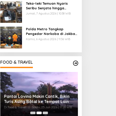
Teka-teki Temuan Nyaris
Seribu Senjata hingga
Narkoba di Sekolah Jaksel
Jumat, 7 Agustus 2026 | 10:38 WIB
Polda Metro Tangkap
Pengedar Narkoba di Jakbar,
Ganja 4 Kg Disita
Kamis, 6 Agustus 2026 | 11:36 WIB
FOOD & TRAVEL
Pantai Lovina Makin Cantik, Bikin
Ini Rumah Penet
Turis Asing Batal ke Tempat Lain
Terbesar di Duni
20 Ribu Telur
Di Food & Travel
|
Sabtu, 25 Juli 2026 | 17:28 WIB
Di Food & Travel
|
Senin