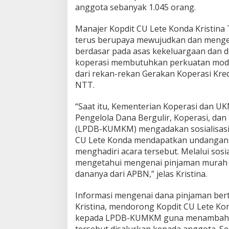
anggota sebanyak 1.045 orang.
a
y
a
Manajer Kopdit CU Lete Konda Kristina
n
terus berupaya mewujudkan dan meng
a
berdasar pada asas kekeluargaan dan d
n
koperasi membutuhkan perkuatan moda
L
dari rekan-rekan Gerakan Koperasi Kred
P
D
NTT.
B
-
“Saat itu, Kementerian Koperasi dan U
K
Pengelola Dana Bergulir, Koperasi, dan
U
(LPDB-KUMKM) mengadakan sosialisasi 
M
K
CU Lete Konda mendapatkan undangan 
M
menghadiri acara tersebut. Melalui sos
mengetahui mengenai pinjaman murah 
dananya dari APBN,” jelas Kristina.
Informasi mengenai dana pinjaman berta
Kristina, mendorong Kopdit CU Lete K
kepada LPDB-KUMKM guna menambah mo
tersebut disalurkan kepada anggota. S