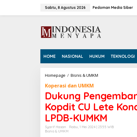
L
e
Sabtu, 8 Agustus 2026
Pedoman Media Siber
w
a
t
i
k
e
k
o
HOME
NASIONAL
HUKUM
TEKNOLOGI
n
t
e
n
Homepage
/
Bisnis & UMKM
D
u
Koperasi dan UMKM
k
u
Dukung Pengemban
n
g
Kopdit CU Lete Ko
P
e
LPDB-KUMKM
n
g
Syarif Hasan
Rabu, 1 Mei 2024 | 23:55 WIB
e
Bisnis & UMKM
m