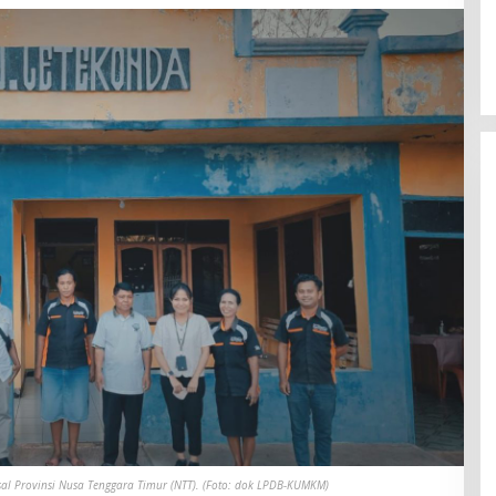
asal Provinsi Nusa Tenggara Timur (NTT). (Foto: dok LPDB-KUMKM)