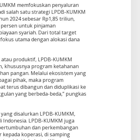
-KUMKM memfokuskan penyaluran
enjadi salah satu strategi LPDB-KUMKM
un 2024 sebesar Rp1,85 triliun,
 persen untuk pinjaman
ayaan syariah. Dari total target
di fokus utama dengan alokasi dana
il atau produktif, LPDB-KUMKM
, khususnya program ketahanan
ahan pangan. Melalui ekosistem yang
rbagai pihak, maka program
t terus dibangun dan diduplikasi ke
ggulan yang berbeda-beda,” pungkas
a yang disalurkan LPDB-KUMKM,
 di Indonesia. LPDB-KUMKM juga
 pertumbuhan dan perkembangan
 kepada koperasi, di samping