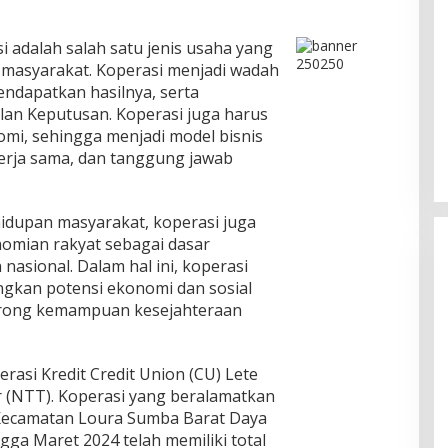
i adalah salah satu jenis usaha yang
masyarakat. Koperasi menjadi wadah
ndapatkan hasilnya, serta
an Keputusan. Koperasi juga harus
i, sehingga menjadi model bisnis
 kerja sama, dan tanggung jawab
hidupan masyarakat, koperasi juga
mian rakyat sebagai dasar
asional. Dalam hal ini, koperasi
kan potensi ekonomi dan sosial
rong kemampuan kesejahteraan
Pesona Danau Tondano, Ada
rasi Kredit Credit Union (CU) Lete
Kuliner Khas yang Bikin Turis
 (NTT). Koperasi yang beralamatkan
Ketagihan
Di Food & Travel
|
Senin, 3 Agustus 2026 | 17:20
 Kecamatan Loura Sumba Barat Daya
WIB
gga Maret 2024 telah memiliki total