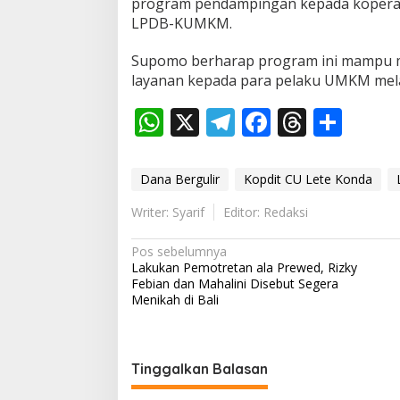
program pendampingan kepada koperas
LPDB-KUMKM.
Supomo berharap program ini mampu me
layanan kepada para pelaku UMKM mela
W
X
T
F
T
S
h
el
ac
h
h
at
e
e
re
ar
Dana Bergulir
Kopdit CU Lete Konda
s
gr
b
a
e
Writer: Syarif
Editor: Redaksi
A
a
o
d
N
Pos sebelumnya
p
m
o
s
Lakukan Pemotretan ala Prewed, Rizky
a
p
k
Febian dan Mahalini Disebut Segera
v
Menikah di Bali
i
g
Tinggalkan Balasan
a