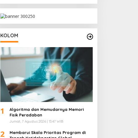
KOLOM
1
Algoritma dan Memudarnya Memori
Fisik Peradaban
Jumat, 7 Agustus 2026 | 13:47 WIB
2
Membarui Skala Prioritas Program di
Tengah Ketidakpastian Global