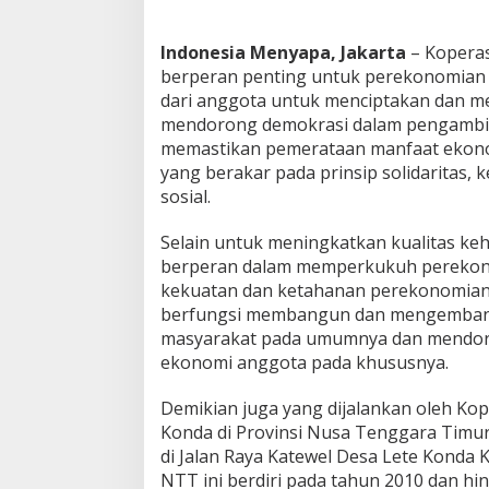
d
i
Indonesia Menyapa, Jakarta
– Koperas
t
berperan penting untuk perekonomian 
C
U
dari anggota untuk menciptakan dan me
L
mendorong demokrasi dalam pengambil
e
memastikan pemerataan manfaat ekonom
t
yang berakar pada prinsip solidaritas,
e
K
sosial.
o
n
Selain untuk meningkatkan kualitas ke
d
berperan dalam memperkukuh perekono
a
kekuatan dan ketahanan perekonomian n
N
T
berfungsi membangun dan mengembang
T
masyarakat pada umumnya dan mendo
N
ekonomi anggota pada khususnya.
i
k
Demikian juga yang dijalankan oleh Kope
m
a
Konda di Provinsi Nusa Tenggara Timur
t
di Jalan Raya Katewel Desa Lete Konda
i
NTT ini berdiri pada tahun 2010 dan hin
L