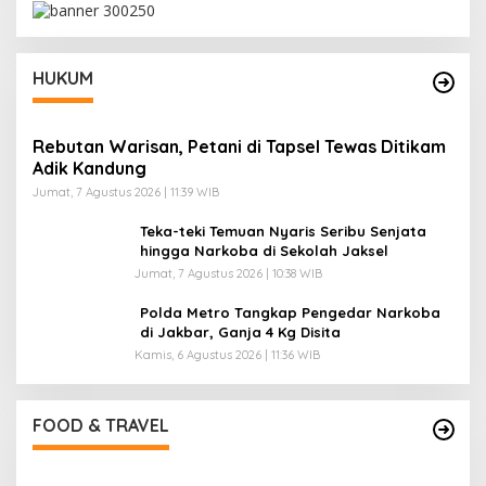
HUKUM
Rebutan Warisan, Petani di Tapsel Tewas Ditikam
Adik Kandung
Jumat, 7 Agustus 2026 | 11:39 WIB
Teka-teki Temuan Nyaris Seribu Senjata
hingga Narkoba di Sekolah Jaksel
Jumat, 7 Agustus 2026 | 10:38 WIB
Polda Metro Tangkap Pengedar Narkoba
di Jakbar, Ganja 4 Kg Disita
Kamis, 6 Agustus 2026 | 11:36 WIB
Pantai Lovina Makin Cantik, Bikin Turis Asing
Batal ke Tempat Lain
Di Food & Travel
|
Sabtu, 25 Juli 2026 | 17:28 WIB
FOOD & TRAVEL