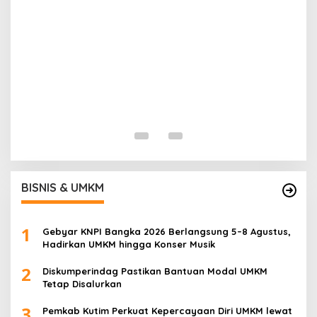
I
B
Di
BISNIS & UMKM
1
Gebyar KNPI Bangka 2026 Berlangsung 5–8 Agustus,
Hadirkan UMKM hingga Konser Musik
2
Diskumperindag Pastikan Bantuan Modal UMKM
Tetap Disalurkan
3
Pemkab Kutim Perkuat Kepercayaan Diri UMKM lewat