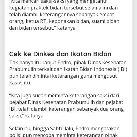
“Kita mencari saksi-saksi yang mengetahui
S
kegiatan praktek bidan tersebut selama ini dan
e
b
telah diambil keterangannya sebanyak empat
a
orang, ketua RT, keponakan bidan, suami bidan
b
dan bidan tersebut,” katanya.
k
a
n
P
a
Cek ke Dinkes dan Ikatan Bidan
s
Tak hanya itu, lanjut Endro, pihak Dinas Kesehatan
i
e
Prabumulih terkait dan Ikatan Bidan Indonesia (IBI)
n
pun telah dimintai keterangan guna mengusut
M
kasus itu.
e
n
“Kita juga sudah meminta keterangan saksi dari
i
n
pejabat Dinas Kesehatan Prabumulih dan pejabat
g
IBI, telah diambil keterangan sebanyak dua orang
g
saksi,” katanya.
a
l
Selain itu, hingga Sabtu lalu, Endro mengatakan
polisi pun mencoba meminta keterangan pihak