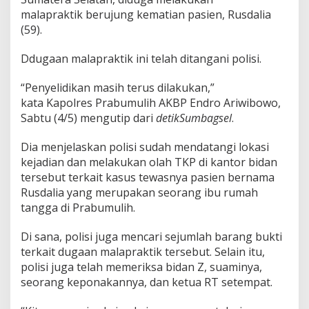
p
malapraktik berujung kematian pasien, Rusdalia
r
a
(59).
k
t
Ddugaan malapraktik ini telah ditangani polisi.
i
k
“Penyelidikan masih terus dilakukan,”
,
kata Kapolres Prabumulih AKBP Endro Ariwibowo,
B
i
Sabtu (4/5) mengutip dari
detikSumbagsel
.
d
a
Dia menjelaskan polisi sudah mendatangi lokasi
n
kejadian dan melakukan olah TKP di kantor bidan
d
tersebut terkait kasus tewasnya pasien bernama
i
P
Rusdalia yang merupakan seorang ibu rumah
r
tangga di Prabumulih.
a
b
Di sana, polisi juga mencari sejumlah barang bukti
u
terkait dugaan malapraktik tersebut. Selain itu,
m
u
polisi juga telah memeriksa bidan Z, suaminya,
l
seorang keponakannya, dan ketua RT setempat.
i
h