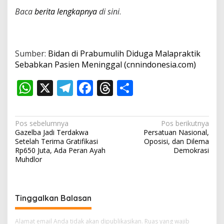
Baca
berita lengkapnya
di sini
.
Sumber:
Bidan di Prabumulih Diduga Malapraktik
Sebabkan Pasien Meninggal (cnnindonesia.com)
W
X
T
F
T
S
h
el
ac
h
h
at
e
e
re
ar
N
Pos sebelumnya
Pos berikutnya
s
gr
b
a
e
Gazelba Jadi Terdakwa
Persatuan Nasional,
a
Setelah Terima Gratifikasi
Oposisi, dan Dilema
A
a
o
d
v
Rp650 Juta, Ada Peran Ayah
Demokrasi
Muhdlor
p
m
o
s
i
p
k
g
a
Tinggalkan Balasan
s
i
Alamat email Anda tidak akan dipublikasikan.
Ruas yang wajib