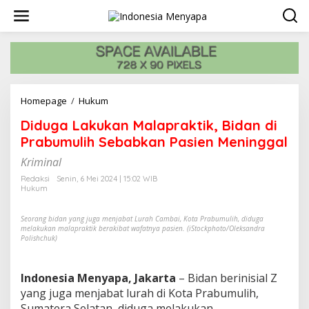
L
e
w
a
t
i
k
e
Homepage
/
Hukum
D
k
i
o
Diduga Lakukan Malapraktik, Bidan di
d
n
u
Prabumulih Sebabkan Pasien Meninggal
t
g
e
Kriminal
a
n
L
Redaksi
Senin, 6 Mei 2024 | 15:02 WIB
a
Hukum
k
u
Seorang bidan yang juga menjabat Lurah Cambai, Kota Prabumulih, diduga
k
melakukan malapraktik berakibat wafatnya pasien. (iStockphoto/Oleksandra
a
Polishchuk)
n
M
a
Indonesia Menyapa, Jakarta
– Bidan berinisial Z
l
yang juga menjabat lurah di Kota Prabumulih,
a
Sumatera Selatan, diduga melakukan