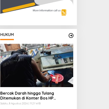
HUKUM
Bercak Darah hingga Tulang
Ditemukan di Konter Bos HP
Ambarawa Tewas Dibunuh
Sabtu, 8 Agustus 2026 | 11:21 WIB