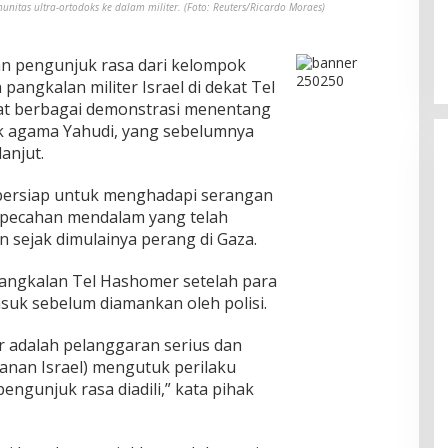
itas ultra-ortodoks ke dalam militer. (Foto: Reuters/Ricardo Moraes)
n pengunjuk rasa dari kelompok
angkalan militer Israel di dekat Tel
i saat berbagai demonstrasi menentang
luk agama Yahudi, yang sebelumnya
lanjut.
l bersiap untuk menghadapi serangan
erpecahan mendalam yang telah
n sejak dimulainya perang di Gaza.
pangkalan Tel Hashomer setelah para
uk sebelum diamankan oleh polisi.
 adalah pelanggaran serius dan
anan Israel) mengutuk perilaku
ngunjuk rasa diadili,” kata pihak