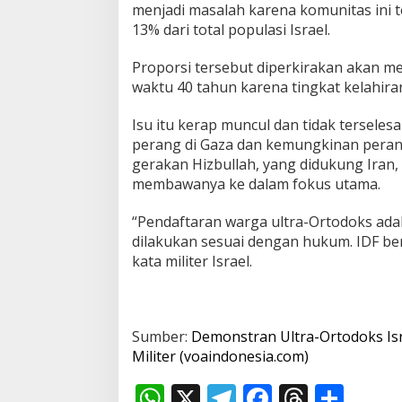
menjadi masalah karena komunitas ini t
13% dari total populasi Israel.
Proporsi tersebut diperkirakan akan me
waktu 40 tahun karena tingkat kelahiran
Isu itu kerap muncul dan tidak terseles
perang di Gaza dan kemungkinan perang
gerakan Hizbullah, yang didukung Iran, 
membawanya ke dalam fokus utama.
“Pendaftaran warga ultra-Ortodoks ada
dilakukan sesuai dengan hukum. IDF be
kata militer Israel.
Sumber:
Demonstran Ultra-Ortodoks I
Militer (voaindonesia.com)
W
X
T
F
T
S