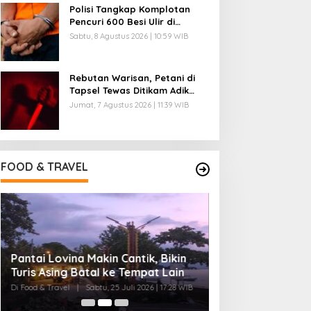
Polisi Tangkap Komplotan
Pencuri 600 Besi Ulir di
Cikande Serang
Sabtu, 8 Agustus 2026 | 10:59 WIB
Rebutan Warisan, Petani di
Tapsel Tewas Ditikam Adik
Kandung
Jumat, 7 Agustus 2026 | 11:39 WIB
FOOD & TRAVEL
Pantai Lovina Makin Cantik, Bikin
Ini Rumah Penet
Turis Asing Batal ke Tempat Lain
Terbesar di Duni
20 Ribu Telur
Di Food & Travel
|
Sabtu, 25 Juli 2026 | 17:28 WIB
Di Food & Travel
|
Senin