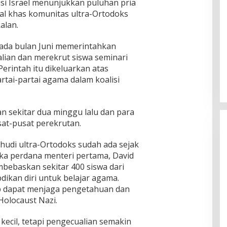
si Israel menunjukkan puluhan pria
nal khas komunitas ultra-Ortodoks
alan.
ada bulan Juni memerintahkan
ian dan merekrut siswa seminari
Perintah itu dikeluarkan atas
rtai-partai agama dalam koalisi
an sekitar dua minggu lalu dan para
sat-pusat perekrutan.
ahudi ultra-Ortodoks sudah ada sejak
tika perdana menteri pertama, David
mbebaskan sekitar 400 siswa dari
dikan diri untuk belajar agama.
Pesona Danau Tondano, Ada
p dapat menjaga pengetahuan dan
Kuliner Khas yang Bikin Turis
Holocaust Nazi.
Ketagihan
Di Food & Travel
|
Senin, 3 Agustus 2026 | 17:20
WIB
 kecil, tetapi pengecualian semakin