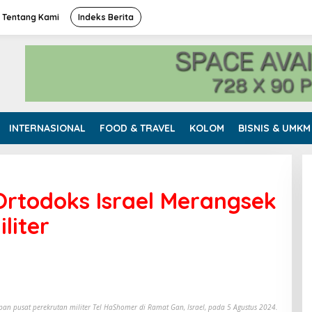
Tentang Kami
Indeks Berita
INTERNASIONAL
FOOD & TRAVEL
KOLOM
BISNIS & UMKM
rtodoks Israel Merangsek
liter
pan pusat perekrutan militer Tel HaShomer di Ramat Gan, Israel, pada 5 Agustus 2024.