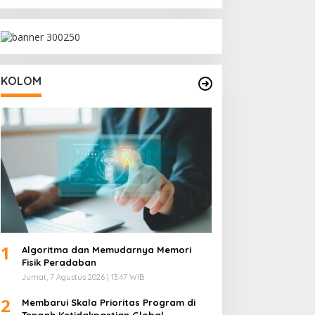
KOLOM
1
Algoritma dan Memudarnya Memori
Fisik Peradaban
Jumat, 7 Agustus 2026 | 13:47 WIB
2
Membarui Skala Prioritas Program di
Tengah Ketidakpastian Global