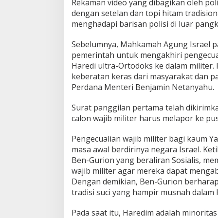
Rekaman video yang dibagikan oleh poli
e
dengan setelan dan topi hitam tradisio
k
menghadapi barisan polisi di luar pangk
M
a
s
Sebelumnya, Mahkamah Agung Israel p
u
pemerintah untuk mengakhiri pengecual
k
Haredi ultra-Ortodoks ke dalam militer. 
P
keberatan keras dari masyarakat dan pa
a
Perdana Menteri Benjamin Netanyahu.
n
g
k
Surat panggilan pertama telah dikirimk
a
calon wajib militer harus melapor ke pu
l
a
Pengecualian wajib militer bagi kaum Y
n
M
masa awal berdirinya negara Israel. Ke
i
Ben-Gurion yang beraliran Sosialis, me
l
wajib militer agar mereka dapat mengab
i
Dengan demikian, Ben-Gurion berhara
t
tradisi suci yang hampir musnah dalam 
e
r
Pada saat itu, Haredim adalah minoritas