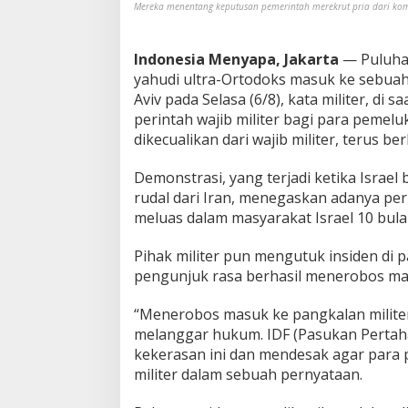
Mereka menentang keputusan pemerintah merekrut pria dari komun
t
r
a
Indonesia Menyapa, Jakarta
— Puluha
-
yahudi ultra-Ortodoks masuk ke sebuah p
O
r
Aviv pada Selasa (6/8), kata militer, d
t
perintah wajib militer bagi para peme
o
dikecualikan dari wajib militer, terus ber
d
o
Demonstrasi, yang terjadi ketika Israe
k
s
rudal dari Iran, menegaskan adanya p
I
meluas dalam masyarakat Israel 10 bula
s
r
Pihak militer pun mengutuk insiden di 
a
pengunjuk rasa berhasil menerobos mas
e
l
M
“Menerobos masuk ke pangkalan militer
e
melanggar hukum. IDF (Pasukan Pertah
r
kekerasan ini dan mendesak agar para pe
a
militer dalam sebuah pernyataan.
n
g
s