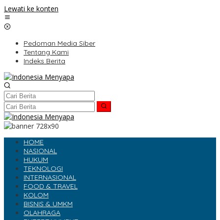
Lewati ke konten
Pedoman Media Siber
Tentang Kami
Indeks Berita
HOME
NASIONAL
HUKUM
TEKNOLOGI
INTERNASIONAL
FOOD & TRAVEL
KOLOM
BISNIS & UMKM
OLAHRAGA