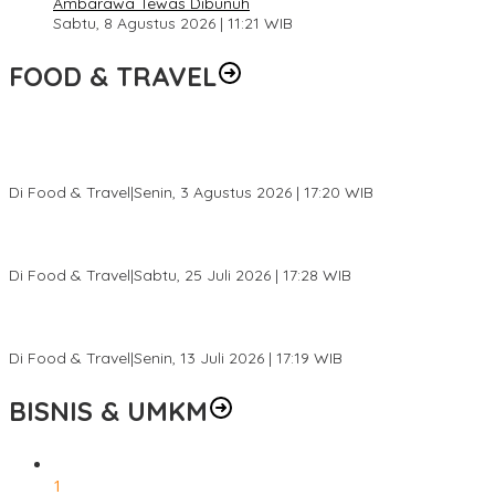
Ambarawa Tewas Dibunuh
Sabtu, 8 Agustus 2026 | 11:21 WIB
FOOD & TRAVEL
Pesona Danau Tondano, Ada Kuliner Khas yang Bikin Turis
Ketagihan
Di Food & Travel
|
Senin, 3 Agustus 2026 | 17:20 WIB
Pantai Lovina Makin Cantik, Bikin Turis Asing Batal ke Tempat
Lain
Di Food & Travel
|
Sabtu, 25 Juli 2026 | 17:28 WIB
Ini Rumah Penetasan Penyu Terbesar di Dunia, Bisa Tampung 20
Ribu Telur
Di Food & Travel
|
Senin, 13 Juli 2026 | 17:19 WIB
BISNIS & UMKM
1