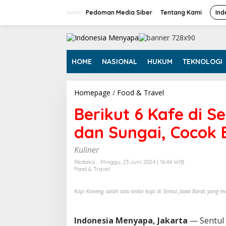
L
e
Pedoman Media Siber
Tentang Kami
Ind
w
a
t
i
k
HOME
NASIONAL
HUKUM
TEKNOLOGI
e
k
o
Homepage
/
Food & Travel
B
n
e
t
Berikut 6 Kafe di 
r
e
i
n
dan Sungai, Cocok 
k
u
t
Kuliner
6
Redaksi
Minggu, 23 Juni 2024 | 16:44 WIB
K
Food & Travel
a
f
Kopi Koneng, salah satu kedai kopi di Sentul, Jawa Barat, yang
e
d
i
Indonesia Menyapa, Jakarta
S
— Sentul 