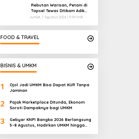
Rebutan Warisan, Petani di
Tapsel Tewas Ditikam Adik
Kandung
Jumat, 7 Agustus 2026 | 11:39 WIB
FOOD & TRAVEL
BISNIS & UMKM
1
Ojol Jadi UMKM Bisa Dapat KUR Tanpa
Jaminan
2
Pajak Marketplace Ditunda, Ekonom
Soroti Dampaknya bagi UMKM
3
Gebyar KNPI Bangka 2026 Berlangsung
5–8 Agustus, Hadirkan UMKM hingga
Konser Musik