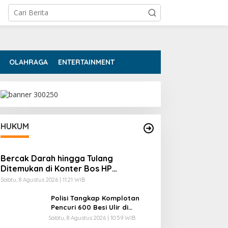
OLAHRAGA
ENTERTAINMENT
HUKUM
Bercak Darah hingga Tulang
Ditemukan di Konter Bos HP
Ambarawa Tewas Dibunuh
Sabtu, 8 Agustus 2026 | 11:21 WIB
Polisi Tangkap Komplotan
Pencuri 600 Besi Ulir di
Cikande Serang
Sabtu, 8 Agustus 2026 | 10:59 WIB