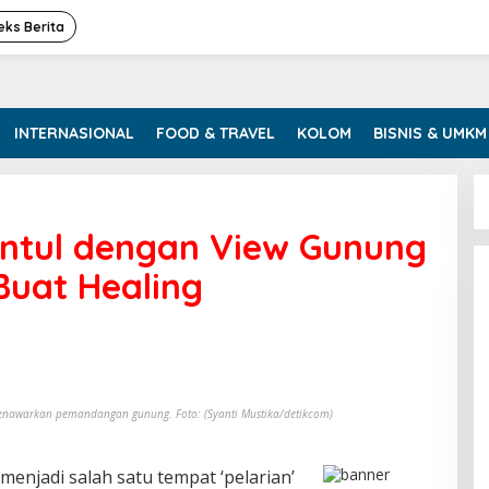
eks Berita
INTERNASIONAL
FOOD & TRAVEL
KOLOM
BISNIS & UMKM
Sentul dengan View Gunung
Buat Healing
 menawarkan pemandangan gunung. Foto: (Syanti Mustika/detikcom)
menjadi salah satu tempat ‘pelarian’