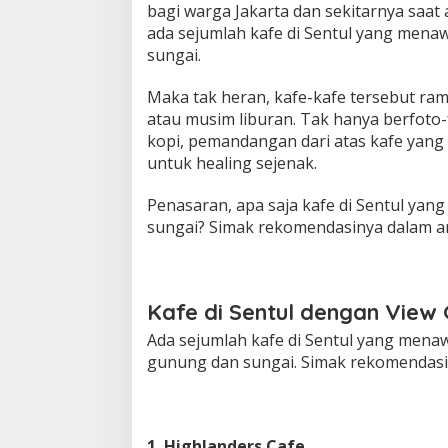
e
bagi warga Jakarta dan sekitarnya saat 
n
ada sejumlah kafe di Sentul yang me
t
sungai.
u
l
Maka tak heran, kafe-kafe tersebut ra
d
e
atau musim liburan. Tak hanya berfoto-
n
kopi, pemandangan dari atas kafe yang 
g
untuk healing sejenak.
a
n
Penasaran, apa saja kafe di Sentul ya
V
i
sungai? Simak rekomendasinya dalam arti
e
w
G
u
Kafe di Sentul dengan View
n
u
Ada sejumlah kafe di Sentul yang me
n
gunung dan sungai. Simak rekomendasi d
g
d
a
n
S
1. Highlanders Cafe