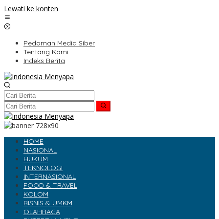
Lewati ke konten
Pedoman Media Siber
Tentang Kami
Indeks Berita
HOME
NASIONAL
HUKUM
TEKNOLOGI
INTERNASIONAL
FOOD & TRAVEL
KOLOM
BISNIS & UMKM
OLAHRAGA