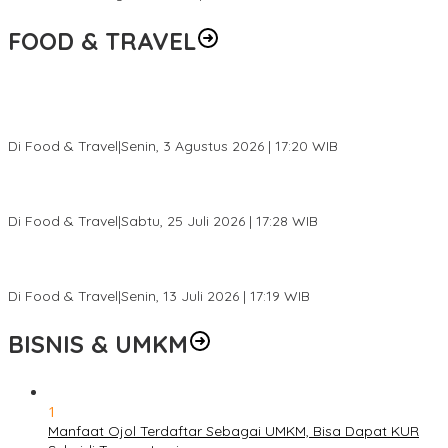
FOOD & TRAVEL
Pesona Danau Tondano, Ada Kuliner Khas yang Bikin Turis
Ketagihan
Di Food & Travel
|
Senin, 3 Agustus 2026 | 17:20 WIB
Pantai Lovina Makin Cantik, Bikin Turis Asing Batal ke Tempat
Lain
Di Food & Travel
|
Sabtu, 25 Juli 2026 | 17:28 WIB
Ini Rumah Penetasan Penyu Terbesar di Dunia, Bisa Tampung 20
Ribu Telur
Di Food & Travel
|
Senin, 13 Juli 2026 | 17:19 WIB
BISNIS & UMKM
1
Manfaat Ojol Terdaftar Sebagai UMKM, Bisa Dapat KUR