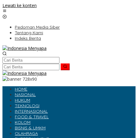
Lewati ke konten
Pedoman Media Siber
Tentang Kami
Indeks Berita
HOME
NASIONAL
HUKUM
TEKNOLOGI
INTERNASIONAL
FOOD & TRAVEL
KOLOM
BISNIS & UMKM
OLAHRAGA