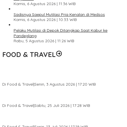
Kamis, 6 Agustus 2026 | 11:36 WIB
Sadisnya Saepul Mutilasi Pria Kenalan di Medsos
Kamis, 6 Agustus 2026 | 10:33 WIB
Pelaku Mutilasi di Depok Ditangkap Saat Kabur ke
Pandeglang
Rabu, 5 Agustus 2026 | 11:26 WIB
FOOD & TRAVEL
Pesona Danau Tondano, Ada Kuliner Khas yang Bikin Turis
Ketagihan
Di Food & Travel
|
Senin, 3 Agustus 2026 | 17:20 WIB
Pantai Lovina Makin Cantik, Bikin Turis Asing Batal ke Tempat
Lain
Di Food & Travel
|
Sabtu, 25 Juli 2026 | 17:28 WIB
Ini Rumah Penetasan Penyu Terbesar di Dunia, Bisa Tampung 20
Ribu Telur
Di Food & Travel
|
Senin, 13 Juli 2026 | 17:19 WIB