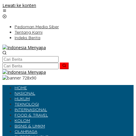
Lewati ke konten
Pedoman Media Siber
Tentang Kami
Indeks Berita
HOME
NASIONAL
HUKUM
TEKNOLOGI
INTERNASIONAL
FOOD & TRAVEL
KOLOM
BISNIS & UMKM
OLAHRAGA