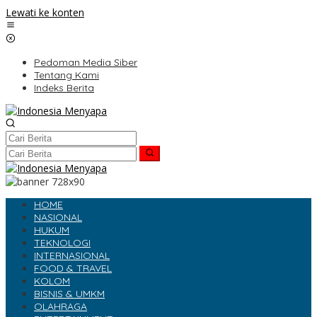
Lewati ke konten
Pedoman Media Siber
Tentang Kami
Indeks Berita
HOME
NASIONAL
HUKUM
TEKNOLOGI
INTERNASIONAL
FOOD & TRAVEL
KOLOM
BISNIS & UMKM
OLAHRAGA