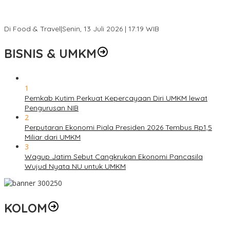
Ini Rumah Penetasan Penyu Terbesar di Dunia, Bisa Tampung 20
Ribu Telur
Di Food & Travel
|
Senin, 13 Juli 2026 | 17:19 WIB
BISNIS & UMKM
1
Pemkab Kutim Perkuat Kepercayaan Diri UMKM lewat
Pengurusan NIB
2
Perputaran Ekonomi Piala Presiden 2026 Tembus Rp1,5
Miliar dari UMKM
3
Wagup Jatim Sebut Cangkrukan Ekonomi Pancasila
Wujud Nyata NU untuk UMKM
KOLOM