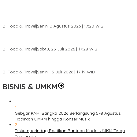
Pesona Danau Tondano, Ada Kuliner Khas yang Bikin Turis
Ketagihan
Di Food & Travel
|
Senin, 3 Agustus 2026 | 17:20 WIB
Pantai Lovina Makin Cantik, Bikin Turis Asing Batal ke Tempat
Lain
Di Food & Travel
|
Sabtu, 25 Juli 2026 | 17:28 WIB
Ini Rumah Penetasan Penyu Terbesar di Dunia, Bisa Tampung 20
Ribu Telur
Di Food & Travel
|
Senin, 13 Juli 2026 | 17:19 WIB
BISNIS & UMKM
1
Gebyar KNPI Bangka 2026 Berlangsung 5–8 Agustus,
Hadirkan UMKM hingga Konser Musik
2
Diskumperindag Pastikan Bantuan Modal UMKM Tetap
Disalurkan