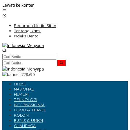
Lewati ke konten
Pedoman Media Siber
Tentang Kami
Indeks Berita
HOME
NASIONAL
HUKUM
TEKNOLOGI
INTERNASIONAL
FOOD & TRAVEL
KOLOM
BISNIS & UMKM
OLAHRAGA