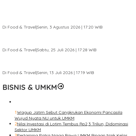
Pesona Danau Tondano, Ada Kuliner Khas yang Bikin Turis
Ketagihan
Di Food & Travel
|
Senin, 3 Agustus 2026 | 17:20 WIB
Pantai Lovina Makin Cantik, Bikin Turis Asing Batal ke Tempat
Lain
Di Food & Travel
|
Sabtu, 25 Juli 2026 | 17:28 WIB
Ini Rumah Penetasan Penyu Terbesar di Dunia, Bisa Tampung 20
Ribu Telur
Di Food & Travel
|
Senin, 13 Juli 2026 | 17:19 WIB
BISNIS & UMKM
1
Wagup Jatim Sebut Cangkrukan Ekonomi Pancasila
Wujud Nyata NU untuk UMKM
2
Nilai Investasi di Lotim Tembus Rp2,3 Triliun, Didominasi
Sektor UMKM
3
Pertamina Patra Niaga Bawa UMKM Binaan Naik Kelas