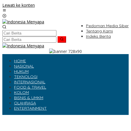
Lewati ke konten
Pedoman Media Siber
Tentang Kami
Indeks Berita
HOME
NASIONAL
HUKUM
TEKNOLOGI
INTERNASIONAL
FOOD & TRAVEL
KOLOM
BISNIS & UMKM
OLAHRAGA
ENTERTAINMENT
Trump Ultimatum Siapkan Serangan Lebih Dahsyat dari PD II
Buat Iran