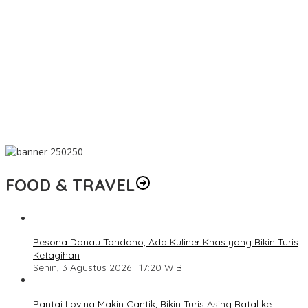
Huawei Nova 16 SE Meluncur dengan Layar OLED dan Baterai
8.500 mAh
Polda Metro Tangkap Pengedar Narkoba di Jakbar, Ganja 4 Kg
Disita
Sadisnya Saepul Mutilasi Pria Kenalan di Medsos
Prabowo Sebut Iran Punya Senjata Nuklir dalam Pidatonya,
Pengamat Timur Tengah Desak Klarifikasi
FOOD & TRAVEL
Pesona Danau Tondano, Ada Kuliner Khas yang Bikin Turis
Ketagihan
Senin, 3 Agustus 2026 | 17:20 WIB
Pantai Lovina Makin Cantik, Bikin Turis Asing Batal ke