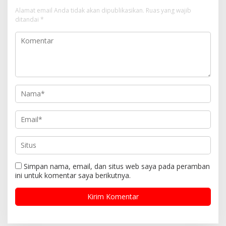
s
Alamat email Anda tidak akan dipublikasikan.
Ruas yang wajib
i
ditandai
*
p
o
s
Simpan nama, email, dan situs web saya pada peramban
ini untuk komentar saya berikutnya.