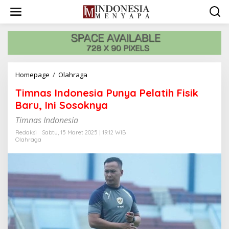
L
e
w
a
t
i
k
e
Homepage
/
Olahraga
T
k
i
o
Timnas Indonesia Punya Pelatih Fisik
m
n
n
Baru, Ini Sosoknya
t
a
e
Timnas Indonesia
s
n
I
Redaksi
Sabtu, 15 Maret 2025 | 19:12 WIB
n
Olahraga
d
o
n
e
s
i
a
P
u