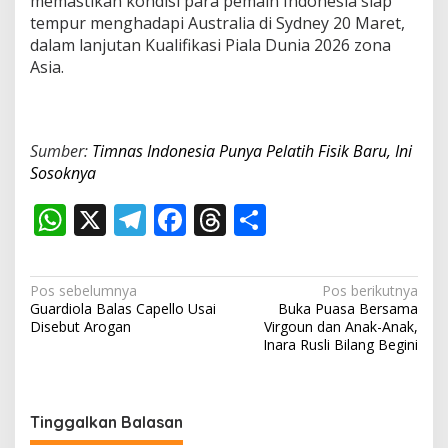
memastikan kondisi para pemain Indonesia siap
tempur menghadapi Australia di Sydney 20 Maret,
dalam lanjutan Kualifikasi Piala Dunia 2026 zona
Asia.
Sumber:
Timnas Indonesia Punya Pelatih Fisik Baru, Ini
Sosoknya
W
X
T
F
T
S
h
el
ac
h
h
at
e
e
re
ar
N
Pos sebelumnya
Pos berikutnya
s
gr
b
a
e
Guardiola Balas Capello Usai
Buka Puasa Bersama
a
Disebut Arogan
Virgoun dan Anak-Anak,
A
a
o
d
v
Inara Rusli Bilang Begini
p
m
o
s
i
p
k
g
Tinggalkan Balasan
a