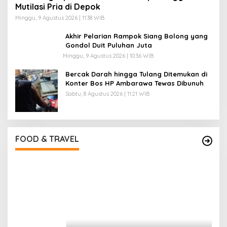
Mutilasi Pria di Depok
Minggu, 9 Agustus 2026 | 11:38 WIB
Akhir Pelarian Rampok Siang Bolong yang
Gondol Duit Puluhan Juta
Minggu, 9 Agustus 2026 | 10:36 WIB
Bercak Darah hingga Tulang Ditemukan di
Konter Bos HP Ambarawa Tewas Dibunuh
Sabtu, 8 Agustus 2026 | 11:21 WIB
Pantai Lovina Makin Cantik, Bikin Turis Asing
Batal ke Tempat Lain
Di Food & Travel
|
Sabtu, 25 Juli 2026 | 17:28 WIB
FOOD & TRAVEL