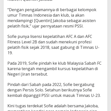
s
o
“Dengan pengalamannya di berbagai kelompok
k
umur Timnas Indonesia dan klub, ia akan
n
y
mendampingi [Quentin] Jakoba sebagai asisten
a
pelatih fisik,” ujar pernyataan resmi PSSI.
Sofie punya lisensi kepelatihan AFC A dan AFC
Fitness Level 2B dan sudah menekuni profesi
pelatih fisik sejak 2018, saat gabung di Timnas U-
19.
Pada 2019, Sofie pindah ke klub Malaysia Sabah FC
karena tengah mengambil kursus kepelatihan di
Negeri Jiran tersebut.
Pindah dari Sabah pada 2022, Sofie bergabung
dengan Persis Solo. Setahun berikutnya Sofie
kembali dipanggil PSSI untuk masuk Timnas U-23.
Kini tugas terdekat Sofie adalah bersama Jakoba,