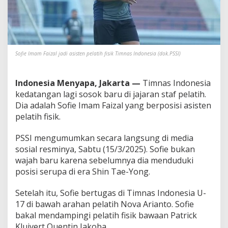
n
y
a
P
e
l
Sofie Imam Faizal jadi asisten pelatih fisik Timnas Indonesia (dok.PSSI)
a
t
i
Indonesia Menyapa, Jakarta —
Timnas Indonesia
h
kedatangan lagi sosok baru di jajaran staf pelatih.
F
i
Dia adalah Sofie Imam Faizal yang berposisi asisten
s
pelatih fisik.
i
k
PSSI mengumumkan secara langsung di media
B
sosial resminya, Sabtu (15/3/2025). Sofie bukan
a
r
wajah baru karena sebelumnya dia menduduki
u
posisi serupa di era Shin Tae-Yong.
,
I
Setelah itu, Sofie bertugas di Timnas Indonesia U-
n
17 di bawah arahan pelatih Nova Arianto. Sofie
i
S
bakal mendampingi pelatih fisik bawaan Patrick
o
Kluivert Quentin Jakoba.