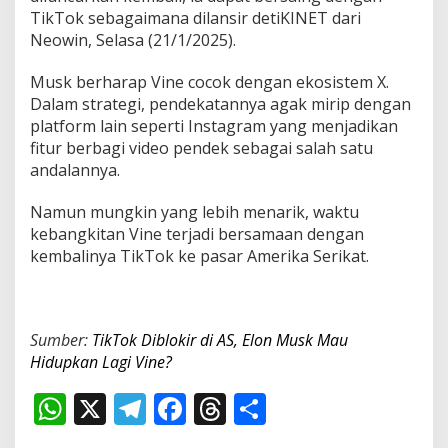
TikTok sebagaimana dilansir detiKINET dari
Neowin, Selasa (21/1/2025).
Musk berharap Vine cocok dengan ekosistem X.
Dalam strategi, pendekatannya agak mirip dengan
platform lain seperti Instagram yang menjadikan
fitur berbagi video pendek sebagai salah satu
andalannya.
Namun mungkin yang lebih menarik, waktu
kebangkitan Vine terjadi bersamaan dengan
kembalinya TikTok ke pasar Amerika Serikat.
Sumber:
TikTok Diblokir di AS, Elon Musk Mau
Hidupkan Lagi Vine?
W
X
T
F
T
S
h
el
ac
h
h