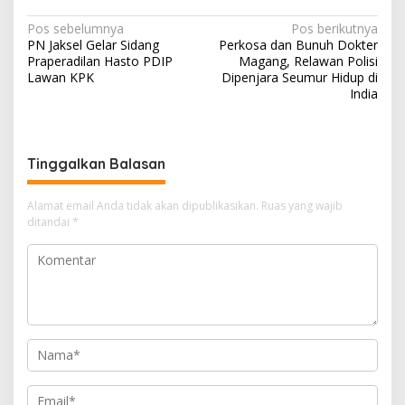
at
e
e
re
ar
N
Pos sebelumnya
Pos berikutnya
s
gr
b
a
e
PN Jaksel Gelar Sidang
Perkosa dan Bunuh Dokter
a
Praperadilan Hasto PDIP
Magang, Relawan Polisi
A
a
o
d
v
Lawan KPK
Dipenjara Seumur Hidup di
India
p
m
o
s
i
p
k
g
a
Tinggalkan Balasan
s
i
Alamat email Anda tidak akan dipublikasikan.
Ruas yang wajib
ditandai
*
p
o
s