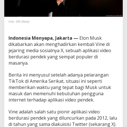
S
,
E
l
o
Foto: DW (News)
n
M
u
Indonesia Menyapa, Jakarta —
Elon Musk
s
dikabarkan akan menghadirkan kembali Vine di
k
jejaring media sosialnya X, sebuah aplikasi video
M
berdurasi pendek yang sempat populer di
a
masanya.
u
H
i
Berita ini menyusul setelah adanya pelarangan
d
TikTok di Amerika Serikat, situasi ini seperti
u
memberikan waktu yang tepat bagi Musk untuk
p
masuk dan memenuhi kebutuhan pengguna
k
a
internet terhadap aplikasi video pendek.
n
L
Vine adalah salah satu pionir aplikasi video
a
berdurasi pendek yang diluncurkan pada 2012, lalu
g
di tahun yang sama diakuisisi Twitter (sekarang X).
i