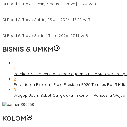
Di Food & Travel
|
Senin, 3 Agustus 2026 | 17:20 WIB
Pantai Lovina Makin Cantik, Bikin Turis Asing Batal ke Tempat Lain
Di Food & Travel
|
Sabtu, 25 Juli 2026 | 17:28 WIB
Ini Rumah Penetasan Penyu Terbesar di Dunia, Bisa Tampung 20 R
Di Food & Travel
|
Senin, 13 Juli 2026 | 17:19 WIB
BISNIS & UMKM
1
Pemkab Kutim Perkuat Kepercayaan Diri UMKM lewat Pengu
2
Perputaran Ekonomi Piala Presiden 2026 Tembus Rp1,5 Mili
3
Wagup Jatim Sebut Cangkrukan Ekonomi Pancasila Wujud
KOLOM