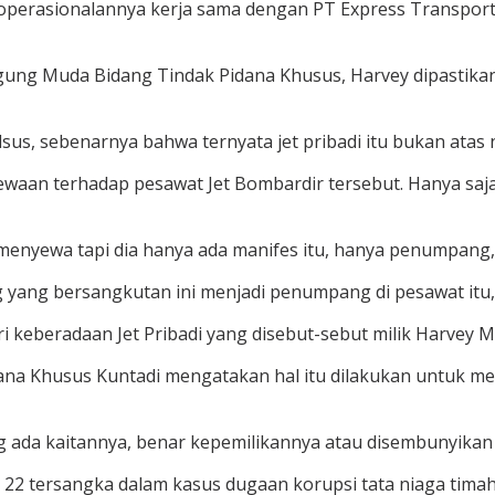
engoperasionalannya kerja sama dengan PT Express Transpo
Agung Muda Bidang Tindak Pidana Khusus, Harvey dipastikan
dsus, sebenarnya bahwa ternyata jet pribadi itu bukan atas
waan terhadap pesawat Jet Bombardir tersebut. Hanya saja,
menyewa tapi dia hanya ada manifes itu, hanya penumpang,”
 yang bersangkutan ini menjadi penumpang di pesawat itu,
eberadaan Jet Pribadi yang disebut-sebut milik Harvey M
na Khusus Kuntadi mengatakan hal itu dilakukan untuk mem
ng ada kaitannya, benar kepemilikannya atau disembunyikan p
 22 tersangka dalam kasus dugaan korupsi tata niaga timah