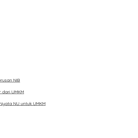
ibu Telur
rusan NIB
ar dari UMKM
 Nyata NU untuk UMKM