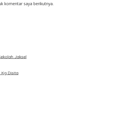
uk komentar saya berikutnya.
Sekolah Jaksel
Kg Disita
han