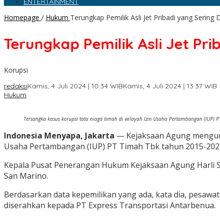
ENTERTAINMENT
Homepage
/
Hukum
Terungkap Pemilik Asli Jet Pribadi yang Serin
Terungkap Pemilik Asli Jet Pr
Korupsi
redaksi
Kamis, 4 Juli 2024 | 10:34 WIB
Kamis, 4 Juli 2024 | 13:37 WIB
Hukum
Tersangka kasus korupsi tata niaga timah di wilayah Izin Usaha Pertambangan (IUP) 
Indonesia Menyapa, Jakarta
— Kejaksaan Agung mengungka
Usaha Pertambangan (IUP) PT Timah Tbk tahun 2015-2022
Kepala Pusat Penerangan Hukum Kejaksaan Agung Harli Sir
San Marino.
Berdasarkan data kepemilikan yang ada, kata dia, pesaw
diserahkan kepada PT Express Transportasi Antarbenua.