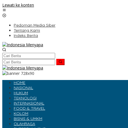
Lewati ke konten
Pedoman Media Siber
Tentang Kami
Indeks Berita
HOME
NASIONAL
HUKUM
TEKNOLOGI
INTERNASIONAL
FOOD & TRAVEL
KOLOM
BISNIS & UMKM
OLAHRAGA