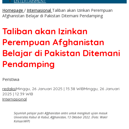
ENTERTAINMENT
Homepage
/
Internasional
Taliban akan Izinkan Perempuan
Afghanistan Belajar di Pakistan Ditemani Pendamping
Taliban akan Izinkan
Perempuan Afghanistan
Belajar di Pakistan Ditemani
Pendamping
Peristiwa
redaksi
Minggu, 26 Januari 2025 | 15:38 WIB
Minggu, 26 Januari
2025 | 12:39 WIB
Internasional
Sejumlah pelajar putri Afghanistan antre untuk mengikuti ujian masuk
Universitas Kabul di Kabul, Afghanistan, 13 Oktober 2022. (Foto: Wakil
Kohsar/AFP)