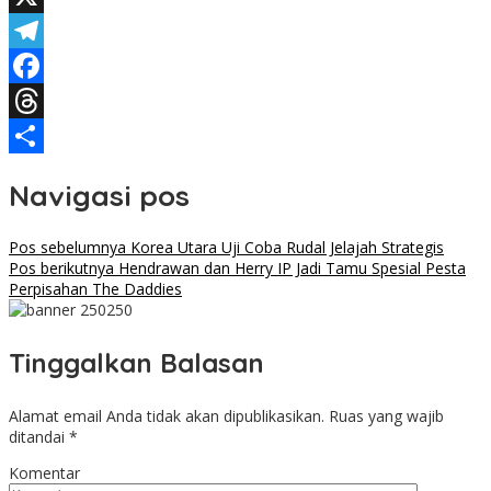
X
Telegram
Facebook
Threads
Share
Navigasi pos
Pos sebelumnya
Korea Utara Uji Coba Rudal Jelajah Strategis
Pos berikutnya
Hendrawan dan Herry IP Jadi Tamu Spesial Pesta
Perpisahan The Daddies
Tinggalkan Balasan
Alamat email Anda tidak akan dipublikasikan.
Ruas yang wajib
ditandai
*
Komentar