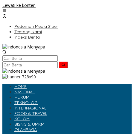
Lewati ke konten
Pedoman Media Siber
Tentang Kami
Indeks Berita
HOME
NASIONAL
HUKUM
TEKNOLOGI
INTERNASIONAL
FOOD & TRAVEL
KOLOM
BISNIS & UMKM
OLAHRAGA