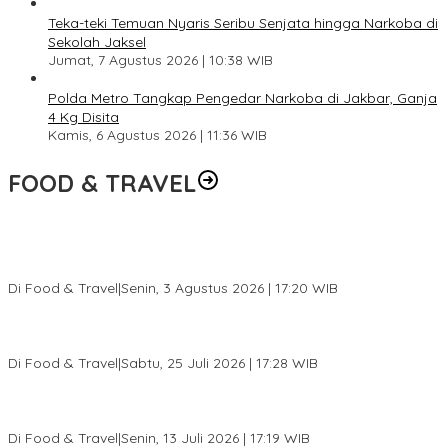
Teka-teki Temuan Nyaris Seribu Senjata hingga Narkoba di
Sekolah Jaksel
Jumat, 7 Agustus 2026 | 10:38 WIB
Polda Metro Tangkap Pengedar Narkoba di Jakbar, Ganja
4 Kg Disita
Kamis, 6 Agustus 2026 | 11:36 WIB
FOOD & TRAVEL
Pesona Danau Tondano, Ada Kuliner Khas yang Bikin Turis
Ketagihan
Di Food & Travel
|
Senin, 3 Agustus 2026 | 17:20 WIB
Pantai Lovina Makin Cantik, Bikin Turis Asing Batal ke Tempat
Lain
Di Food & Travel
|
Sabtu, 25 Juli 2026 | 17:28 WIB
Ini Rumah Penetasan Penyu Terbesar di Dunia, Bisa Tampung 20
Ribu Telur
Di Food & Travel
|
Senin, 13 Juli 2026 | 17:19 WIB