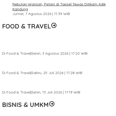
Rebutan Warisan, Petani di Tapsel Tewas Ditikam Adik
Kandung
Jumat, 7 Agustus 2026 | 11:39 WIB
FOOD & TRAVEL
Pesona Danau Tondano, Ada Kuliner Khas yang Bikin Turis
Ketagihan
Di Food & Travel
|
Senin, 3 Agustus 2026 | 17:20 WIB
Pantai Lovina Makin Cantik, Bikin Turis Asing Batal ke Tempat
Lain
Di Food & Travel
|
Sabtu, 25 Juli 2026 | 17:28 WIB
Ini Rumah Penetasan Penyu Terbesar di Dunia, Bisa Tampung 20
Ribu Telur
Di Food & Travel
|
Senin, 13 Juli 2026 | 17:19 WIB
BISNIS & UMKM