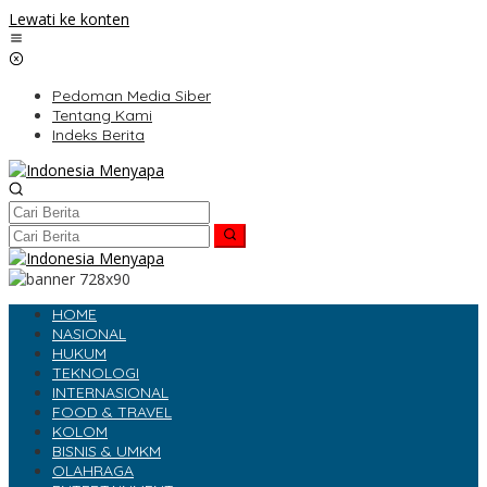
Lewati ke konten
Pedoman Media Siber
Tentang Kami
Indeks Berita
HOME
NASIONAL
HUKUM
TEKNOLOGI
INTERNASIONAL
FOOD & TRAVEL
KOLOM
BISNIS & UMKM
OLAHRAGA